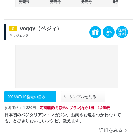
発売号
発売号
発売号
発売号
Veggy（ベジィ）
3
送料
最大
20%
無料
OFF
キラジェンヌ
サンプルを見る
2026/07/10発売の目次
参考価格：
1,320円
定期購読(月額払いプラン)なら1冊：1,056円
日本初のベジタリアン・マガジン。お肉やお魚をつかわなくて
も、とびきりおいしいレシピ、教えます。
詳細をみる ＞