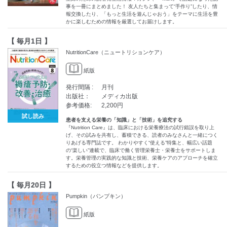
事を一冊にまとめました！ 友人たちと集まって“手作り”したり、情
報交換したり、「もっと生活を遊んじゃおう」をテーマに生活を豊
かに楽しむための情報を厳選してお届けします。
【 毎月1日 】
NutritionCare（ニュートリションケア）
紙版
発行間隔 :
月刊
出版社：
メディカ出版
参考価格:
2,200円
試し読み
患者を支える栄養の「知識」と「技術」を追究する
『Nutrition Care』は、臨床における栄養療法の試行錯誤を取り上
げ、その試みを共有し、蓄積できる、読者のみなさんと一緒につく
りあげる専門誌です。 わかりやすく“使える”特集と、幅広い話題
の“楽しい”連載で、臨床で働く管理栄養士・栄養士をサポートしま
す。栄養管理の実践的な知識と技術、栄養ケアのアプローチを確立
するための役立つ情報などを提供します。
【 毎月20日 】
Pumpkin（パンプキン）
紙版