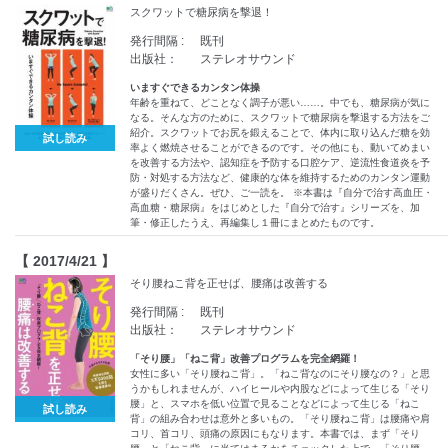
スクワットで糖尿病を撃退！
発行間隔 :
既刊
出版社：
ステレオサウンド
いますぐできるカンタン体操
年齢を重ねて、どことなく調子が悪い……。中でも、糖尿病が気に
なる。そんな方のために、スクワットで糖尿病を撃退する方法をご
紹介。スクワットでお尻を鍛えることで、体内に取り込んだ糖を効
試し読み
率よく燃焼させることができるのです。その他にも、動いてめまい
を改善する方法や、認知症を予防する口腔ケア、逆流性食道炎を予
防・対処する方法など、健康的な体を維持するためのカンタン運動
が盛りだくさん。ぜひ、ご一読を。 ※本書は『自分で治す高血圧・
高血糖・糖尿病』をはじめとした『自分で治す』シリーズを、加
筆・修正したうえ、再編集し１冊にまとめたものです。
【 2017/4/21 】
そり腰ねこ背を正せば、腰痛は改善する
発行間隔 :
既刊
出版社：
ステレオサウンド
「そり腰」「ねこ背」改善プログラムを完全網羅！
女性に多い「そり腰ねこ背」。「ねこ背なのにそり腰なの？」と思
うかもしれませんが、ハイヒールや内股などによって生じる「そり
腰」と、スマホを低い位置で見ることなどによって生じる「ねこ
試し読み
背」の組み合わせは意外と多いもの。「そり腰ねこ背」は腰痛や肩
コリ、首コリ、頭痛の原因にもなります。本書では、まず「そり