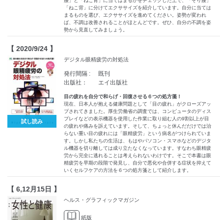
腰」と「ねこ背」に当てはまるかをチェックした上で、「そり腰」
「ねこ背」に分けてエクササイズを紹介しています。自分に当ては
まるものを選び、エクササイズを進めてください。姿勢が変われ
ば、不調は改善されることがほとんどです。ぜひ、自分の不調を姿
勢から見直してみましょう。
【 2020/9/24 】
デジタル眼精疲労の対処法
発行間隔 :
既刊
出版社：
エイ出版社
目の疲れを自分で和らげ・回復させる６つの処方箋！
現在、日本人が抱える健康問題として「目の疲れ」がクローズアッ
プされてきました。厚生労働省の調査では、コンピュータのディス
プレイなどの表示機器を使用した作業に取り組む人の9割以上が目
試し読み
の疲れや痛みを訴えています。そして、ちょっと休んだだけでは治
らない重い目の疲れには「眼精疲労」という病名がつけられていま
す。しかし私たちの生活は、もはやパソコン・スマホなどのデジタ
ル機器を切り離しては成り立たなくなっています。すなわち眼精疲
労から完全に逃れることは考えられないわけです。そこで本書は眼
精疲労を早期の段階で発見し、自分で悪化や合併する症状を抑えて
いくセルフケアの方法を６つの処方箋として紹介します。
【 6,12月15日 】
ヘルス・グラフィックマガジン
紙版