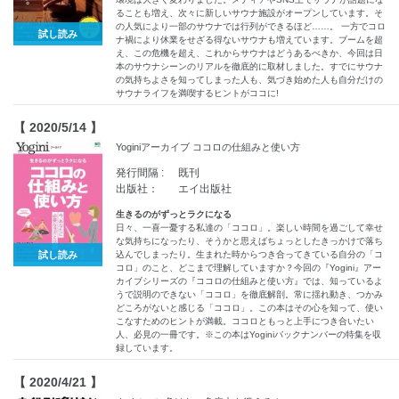
ることも増え、次々に新しいサウナ施設がオープンしています。そ
の人気により一部のサウナでは行列ができるほど……。 一方でコロ
試し読み
ナ禍により休業をせざる得ないサウナも増えています。ブームを超
え、この危機を超え、これからサウナはどうあるべきか、今回は日
本のサウナシーンのリアルを徹底的に取材しました。すでにサウナ
の気持ちよさを知ってしまった人も、気づき始めた人も自分だけの
サウナライフを満喫するヒントがココに!
【 2020/5/14 】
Yoginiアーカイブ ココロの仕組みと使い方
発行間隔 :
既刊
出版社：
エイ出版社
生きるのがずっとラクになる
日々、一喜一憂する私達の「ココロ」。楽しい時間を過ごして幸せ
な気持ちになったり、そうかと思えばちょっとしたきっかけで落ち
試し読み
込んでしまったり。生まれた時からつき合ってきている自分の「コ
コロ」のこと、どこまで理解していますか？今回の『Yogini』アー
カイブシリーズの『ココロの仕組みと使い方』では、知っているよ
うで説明のできない「ココロ」を徹底解剖。常に揺れ動き、つかみ
どころがないと感じる「ココロ」。この本はその心を知って、使い
こなすためのヒントが満載。ココロともっと上手につき合いたい
人、必見の一冊です。※この本はYoginiバックナンバーの特集を収
録しています。
【 2020/4/21 】