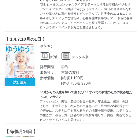
“楽しむヘルスコンシャスライフ”をテーマにする日本初のベジタリ
アンライフスタイル雑誌「veggy（ベジィ）」 毎日のささやかなヒ
ントや気づきに繋がる情報をピックアップ。世界中のエコ＆エシカ
ル＆ホリスティックな情報や、心身を癒す食事やケア、 さらに各界
のヘルスコンシャス・キーパーソンも続々登場！ここから、ココ
ロ・カラダ・マインドを丸ごと整えましょう。
【 1,4,7,10月の1日 】
ゆうゆう
紙版
デジタル版
発行間隔 :
季刊
出版社：
主婦の友社
参考価格:
[紙版]1,100円
試し読み
[デジタル版]880円
50才からの人生を輝いて生きたい！すべての女性のための読み物た
っぷりマガジン
ファッション、美容、老後のお金や仕事、年金生活、健康、介護、
そして、夫や子ども、友人とのつきあい方、終の住み処問題まで、
心豊かに、ステキに年を重ねるための情報を毎号凝縮。ステキな人
の生き方、暮らし方、読者の実例取材を通して、共感、実感できる
ヒントやアドバイスを届けます。
【 毎偶月16日 】