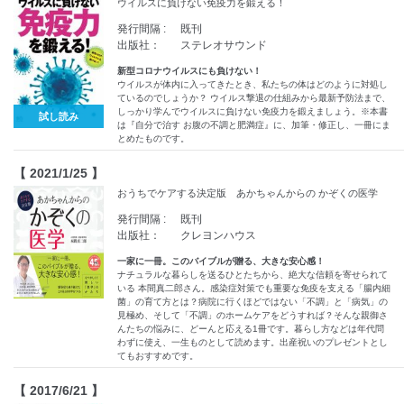
ウイルスに負けない免疫力を鍛える！
発行間隔 :
既刊
出版社：
ステレオサウンド
新型コロナウイルスにも負けない！
ウイルスが体内に入ってきたとき、私たちの体はどのように対処し
ているのでしょうか？ ウイルス撃退の仕組みから最新予防法まで、
しっかり学んでウイルスに負けない免疫力を鍛えましょう。※本書
試し読み
は『自分で治す お腹の不調と肥満症』に、加筆・修正し、一冊にま
とめたものです。
【 2021/1/25 】
おうちでケアする決定版 あかちゃんからの かぞくの医学
発行間隔 :
既刊
出版社：
クレヨンハウス
一家に一冊。このバイブルが贈る、大きな安心感！
ナチュラルな暮らしを送るひとたちから、絶大な信頼を寄せられて
いる 本間真二郎さん。感染症対策でも重要な免疫を支える「腸内細
菌」の育て方とは？病院に行くほどではない「不調」と「病気」の
見極め、そして「不調」のホームケアをどうすれば？そんな親御さ
んたちの悩みに、どーんと応える1冊です。暮らし方などは年代問
わずに使え、一生ものとして読めます。出産祝いのプレゼントとし
てもおすすめです。
【 2017/6/21 】