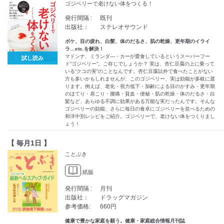
ゴジベリーで老けない体をつくる！
発行間隔 :
既刊
出版社：
ステレオサウンド
ボケ、目の疲れ、白髪、体のだるさ、肌の乾燥、更年期のイライ
ラ…etc.を解決！
マドンナ、ミランダ―・カーが愛食しているというスーパーフー
試し読み
ド“ゴジベリー”。ご存じでしょうか？ 実は、杏仁豆腐の上に乗って
いる“クコの実”のことなんです。杏仁豆腐以外で食べたことがない
方も多いかもしれませんが、このゴジベリー、実は効能が多岐に渡
ります。例えば、老化・視力低下・加齢による目のかすみ・更年期
のほてり・肩こり・腰痛・貧血・便秘・肌の乾燥・体のだるさ・白
髪など、あらゆる不調に効果がある万能な実だったんです。そんな
ゴジベリーの効能、さらに毎日の食卓にゴジベリーを並べるための
和洋中別レシピをご紹介。ゴジベリーで、老けない体をつくりまし
ょう！
【 毎月1日 】
ことぶき
紙版
発行間隔 :
月刊
出版社：
ドラッグマガジン
参考価格:
660円
健康で豊かな家庭を願う。健康・家庭総合情報月刊誌