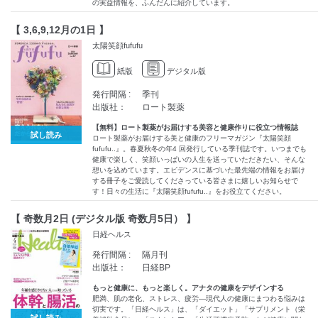
の実益情報を、ふんだんに紹介しています。
【 3,6,9,12月の1日 】
太陽笑顔fufufu
紙版
デジタル版
発行間隔 :
季刊
出版社：
ロート製薬
【無料】ロート製薬がお届けする美容と健康作りに役立つ情報誌
試し読み
ロート製薬がお届けする美と健康のフリーマガジン『太陽笑顔
fufufu..』。春夏秋冬の年4 回発行している季刊誌です。いつまでも
健康で楽しく、笑顔いっぱいの人生を送っていただきたい、そんな
想いを込めています。エビデンスに基づいた最先端の情報をお届け
する冊子をご愛読してくださっている皆さまに嬉しいお知らせで
す！日々の生活に『太陽笑顔fufufu..』をお役立てください。
【 奇数月2日 (デジタル版 奇数月5日） 】
日経ヘルス
発行間隔 :
隔月刊
出版社：
日経BP
もっと健康に、もっと楽しく。アナタの健康をデザインする
肥満、肌の老化、ストレス、疲労―現代人の健康にまつわる悩みは
切実です。「日経ヘルス」は、「ダイエット」「サプリメント（栄