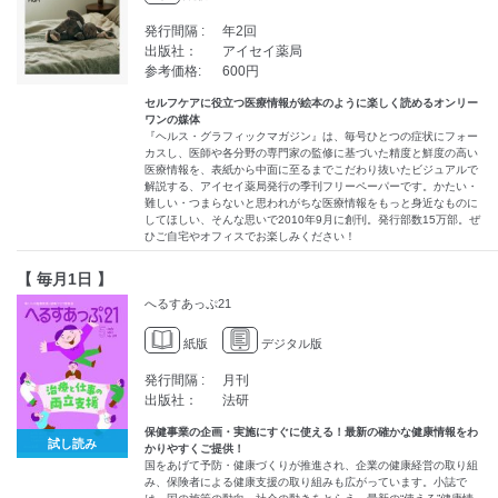
発行間隔 :
年2回
出版社：
アイセイ薬局
参考価格:
600円
セルフケアに役立つ医療情報が絵本のように楽しく読めるオンリー
ワンの媒体
『ヘルス・グラフィックマガジン』は、毎号ひとつの症状にフォー
カスし、医師や各分野の専門家の監修に基づいた精度と鮮度の高い
医療情報を、表紙から中面に至るまでこだわり抜いたビジュアルで
解説する、アイセイ薬局発行の季刊フリーペーパーです。かたい・
難しい・つまらないと思われがちな医療情報をもっと身近なものに
してほしい、そんな思いで2010年9月に創刊。発行部数15万部。ぜ
ひご自宅やオフィスでお楽しみください！
【 毎月1日 】
へるすあっぷ21
紙版
デジタル版
発行間隔 :
月刊
出版社：
法研
保健事業の企画・実施にすぐに使える！最新の確かな健康情報をわ
試し読み
かりやすくご提供！
国をあげて予防・健康づくりが推進され、企業の健康経営の取り組
み、保険者による健康支援の取り組みも広がっています。小誌で