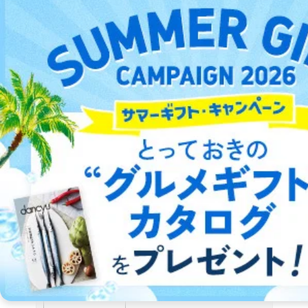
2026/04/20
2026/03/19
2026/06/19
2026/05/20
発売号
発売号
発売号
発売号
NutritionCare（ニュートリションケ
9
送料
ア）
無料
メディカ出版