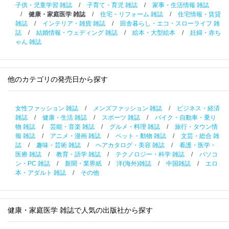
子供・児童学習 雑誌
/
子育て・育児 雑誌
/
家事・生活情報 雑誌
/
健康・家庭医学 雑誌
/
住宅・リフォーム 雑誌
/
住宅情報・賃貸
雑誌
/
インテリア・雑貨 雑誌
/
田舎暮らし・エコ・スローライフ 雑
誌
/
結婚情報・ウェディング 雑誌
/
絵本・大型絵本
/
妊婦・赤ち
ゃん 雑誌
他のカテゴリの発売日から探す
女性ファッション 雑誌
/
メンズファッション 雑誌
/
ビジネス・経済
雑誌
/
健康・生活 雑誌
/
スポーツ 雑誌
/
バイク・自動車・乗り
物 雑誌
/
芸能・音楽 雑誌
/
グルメ・料理 雑誌
/
旅行・タウン情
報 雑誌
/
アニメ・漫画 雑誌
/
ペット・動物 雑誌
/
文芸・総合 雑
誌
/
趣味・芸術 雑誌
/
ヘアカタログ・美容 雑誌
/
看護・医学・
医療 雑誌
/
教育・語学 雑誌
/
テクノロジー・科学 雑誌
/
パソコ
ン・PC 雑誌
/
新聞・業界紙
/
洋(海外)雑誌
/
中国雑誌
/
エロ
本・アダルト 雑誌
/
その他
健康・家庭医学 雑誌で人気の出版社から探す