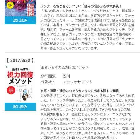
ランナーを悩ませる、ツラい「痛みの悩み」を根本解決！
「痛みの悩み」を抱えたままランニングを続けることは、耐え難い
ものです。痛みの原因はさまざま。器質的な問題だったり、フォー
試し読み
ムの崩れだったり……。対処療法では改善されない痛みも多数ある
のです。本書は、ランナーに頻発しやすい痛みの原因と対処法を解
説。加えて、フォーム改善策、痛み防止のためのストレッチ、ツボ
押しケアなど、痛みのトラブルを予防・改善に役立つ情報満載の一
冊となっています。※本書の一部は、2018年3月発売の「ランナー
の痛み解決ブック」および、過去の「ランニングスタイル」特集に
加筆・修正を加えたものとなっています。
【 2017/3/22 】
医者いらずの視力回復メソッド
発行間隔 :
既刊
出版社：
ステレオサウンド
自宅・通勤・通学いつでもカンタンに出来る眼トレ満載
目が最近見えにくい、特に夜は見えない、近視になってあきらめて
いた。レーシック手術をしたが、視力が低下してきたなど、目の悩
みをもつひとは多くいます。そんな悪くなった目を、93％以上の人
試し読み
が効果を実感し、のべ6万人以上が体感してきた視力回復の老舗、
東京視力回復センター監修によるカンタンなトレーニングだけで、
よくなる方法を紹介。やり方を覚えれば、だれでもどこでもでき、
通勤・通学の電車の中や、信号待ちの間などちょっとしたスキマ時
間を使って行うことができる方法を多数掲載しています。老視、遠
視、乱視、弱視などにも効果が期待できるトレーニングも満載。視
力回復が実感できる付録もついた超保存版の内容です。