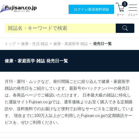
0
ログイン/
新規無料
登録
カート
メニュー
トップ
健康・生活 雑誌
健康・家庭医学 雑誌
発売日一覧
健康・家庭医学 雑誌 発売日一覧
月刊・週刊・ムックなど、発行間隔ごとに絞り込んで健康・家庭医学
雑誌の発売日をご紹介しています。最新号やバックナンバーの発売日
は、各商品ページでご確認いただけます。 日本最大級の雑誌に特化し
た通販サイトFujisan.co.jpでは、通常価格よりお安く購入できる定期購
読や、送料無料でのお届けなど便利でお得なサービスをご提供していま
す。 現在までに100万人以上がご利用したFujisan.co.jpの定期購読サー
ビスを、ぜひご利用ください。