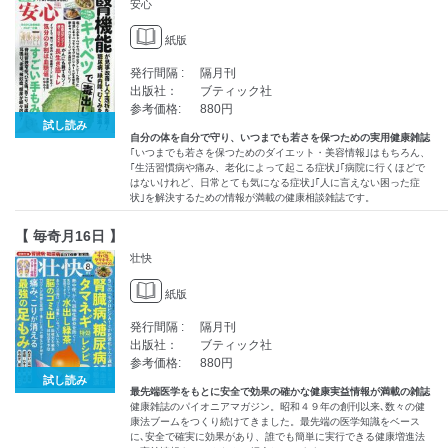
安心
紙版
発行間隔 :
隔月刊
出版社：
ブティック社
参考価格:
880円
試し読み
自分の体を自分で守り、いつまでも若さを保つための実用健康雑誌
｢いつまでも若さを保つためのダイエット・美容情報｣はもちろん、
｢生活習慣病や痛み、老化によって起こる症状｣｢病院に行くほどで
はないけれど、日常とても気になる症状｣｢人に言えない困った症
状｣を解決するための情報が満載の健康相談雑誌です。
【 毎奇月16日 】
壮快
紙版
発行間隔 :
隔月刊
出版社：
ブティック社
参考価格:
880円
試し読み
最先端医学をもとに安全で効果の確かな健康実益情報が満載の雑誌
健康雑誌のパイオニアマガジン。昭和４９年の創刊以来､数々の健
康法ブームをつくり続けてきました。最先端の医学知識をベース
に､安全で確実に効果があり、誰でも簡単に実行できる健康増進法