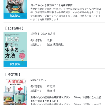
知っておくべき認知症のことを徹底解説
世界の先進国で高齢化が進み、今後更に問題になりそうなのが認知
症。治療研究の最新事情から基礎知識、社会や家族の向き合い方ま
試し読み
で多面的なアプローチでこの問題を取り上げ、現時点で知っておく
べきことを徹底解説します。
【 2015/8/4 】
125歳まで生きる方法
発行間隔 :
既刊
出版社：
誠文堂新光社
試し読み
【 不定期 】
Martブックス
発行間隔 :
不定期
出版社：
光文社
主婦のための読者発生活情報マガジン、『Mart』で話題になった記
事を一冊にまとめました！
主婦のための読者発生活情報マガジン、『Mart』で話題になった記