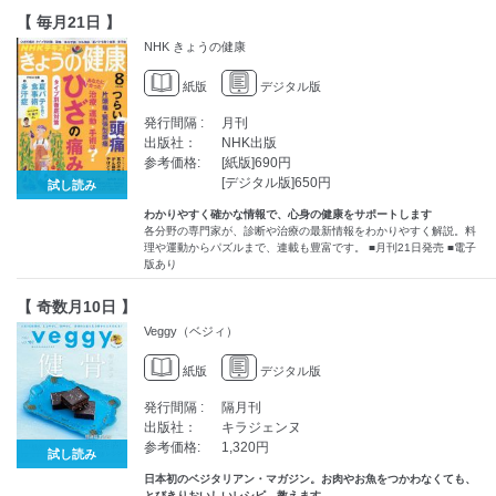
【 毎月21日 】
NHK きょうの健康
紙版
デジタル版
発行間隔 :
月刊
出版社：
NHK出版
参考価格:
[紙版]690円
[デジタル版]650円
試し読み
わかりやすく確かな情報で、心身の健康をサポートします
各分野の専門家が、診断や治療の最新情報をわかりやすく解説。料
理や運動からパズルまで、連載も豊富です。 ■月刊21日発売 ■電子
版あり
【 奇数月10日 】
Veggy（ベジィ）
紙版
デジタル版
発行間隔 :
隔月刊
出版社：
キラジェンヌ
参考価格:
1,320円
試し読み
日本初のベジタリアン・マガジン。お肉やお魚をつかわなくても、
とびきりおいしいレシピ、教えます。