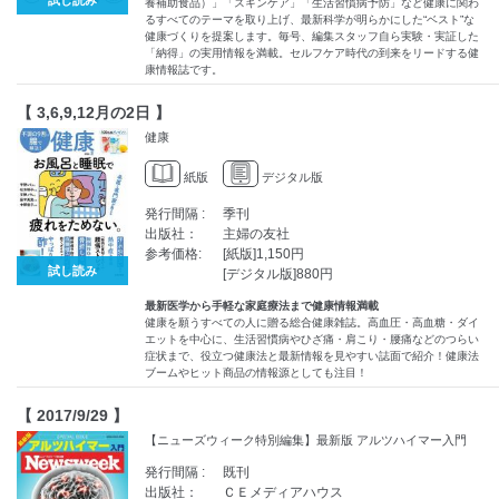
試し読み
養補助食品）」「スキンケア」「生活習慣病予防」など健康に関わ
るすべてのテーマを取り上げ、最新科学が明らかにした“ベスト”な
健康づくりを提案します。毎号、編集スタッフ自ら実験・実証した
「納得」の実用情報を満載。セルフケア時代の到来をリードする健
康情報誌です。
【 3,6,9,12月の2日 】
健康
紙版
デジタル版
発行間隔 :
季刊
出版社：
主婦の友社
参考価格:
[紙版]1,150円
試し読み
[デジタル版]880円
最新医学から手軽な家庭療法まで健康情報満載
健康を願うすべての人に贈る総合健康雑誌。高血圧・高血糖・ダイ
エットを中心に、生活習慣病やひざ痛・肩こり・腰痛などのつらい
症状まで、役立つ健康法と最新情報を見やすい誌面で紹介！健康法
ブームやヒット商品の情報源としても注目！
【 2017/9/29 】
【ニューズウィーク特別編集】最新版 アルツハイマー入門
発行間隔 :
既刊
出版社：
ＣＥメディアハウス