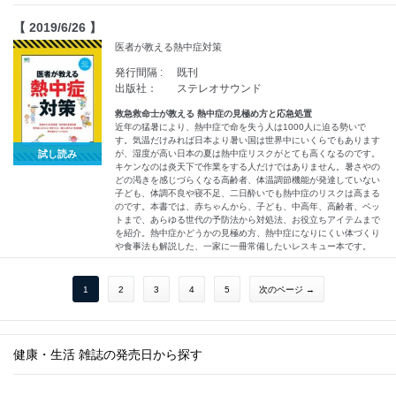
【 2019/6/26 】
医者が教える熱中症対策
発行間隔 :
既刊
出版社：
ステレオサウンド
救急救命士が教える 熱中症の見極め方と応急処置
近年の猛暑により、熱中症で命を失う人は1000人に迫る勢いで
す。気温だけみれば日本より暑い国は世界中にいくらでもあります
試し読み
が、湿度が高い日本の夏は熱中症リスクがとても高くなるのです。
キケンなのは炎天下で作業をする人だけではありません。暑さやの
どの渇きを感じづらくなる高齢者、体温調節機能が発達していない
子ども、体調不良や寝不足、二日酔いでも熱中症のリスクは高まる
のです。本書では、赤ちゃんから、子ども、中高年、高齢者、ペッ
トまで、あらゆる世代の予防法から対処法、お役立ちアイテムまで
を紹介。熱中症かどうかの見極め方、熱中症になりにくい体づくり
や食事法も解説した、一家に一冊常備したいレスキュー本です。
1
2
3
4
5
次のページ →
健康・生活 雑誌の発売日から探す