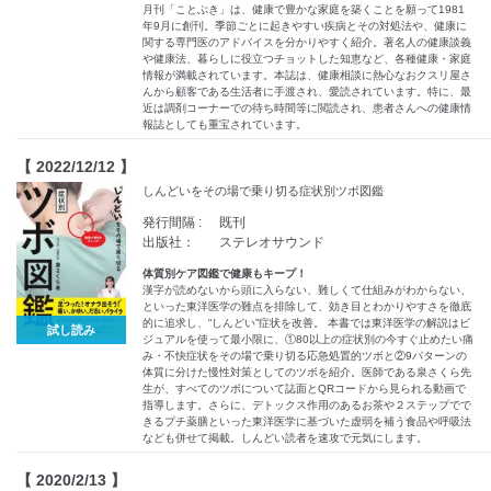
月刊「ことぶき」は、健康で豊かな家庭を築くことを願って1981
年9月に創刊。季節ごとに起きやすい疾病とその対処法や、健康に
関する専門医のアドバイスを分かりやすく紹介。著名人の健康談義
や健康法、暮らしに役立つチョットした知恵など、各種健康・家庭
情報が満載されています。本誌は、健康相談に熱心なおクスリ屋さ
んから顧客である生活者に手渡され、愛読されています。特に、最
近は調剤コーナーでの待ち時間等に閲読され、患者さんへの健康情
報誌としても重宝されています。
【 2022/12/12 】
しんどいをその場で乗り切る症状別ツボ図鑑
発行間隔 :
既刊
出版社：
ステレオサウンド
体質別ケア図鑑で健康もキープ！
漢字が読めないから頭に入らない、難しくて仕組みがわからない、
といった東洋医学の難点を排除して、効き目とわかりやすさを徹底
的に追求し、“しんどい”症状を改善。 本書では東洋医学の解説はビ
試し読み
ジュアルを使って最小限に、①80以上の症状別の今すぐ止めたい痛
み・不快症状をその場で乗り切る応急処置的ツボと②9パターンの
体質に分けた慢性対策としてのツボを紹介。医師である泉さくら先
生が、すべてのツボについて誌面とQRコードから見られる動画で
指導します。さらに、デトックス作用のあるお茶や２ステップでで
きるプチ薬膳といった東洋医学に基づいた虚弱を補う食品や呼吸法
なども併せて掲載。しんどい読者を速攻で元気にします。
【 2020/2/13 】