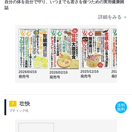
自分の体を自分で守り、いつまでも若さを保つための実用健康雑
誌
詳細をみる ＞
2025/12/16
2025/10/16
2026/04/16
2026/02/16
発売号
発売号
発売号
発売号
壮快
7
送料
無料
ブティック社