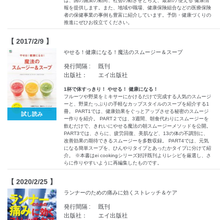
は、国の施策の動向、社会の動きをとらえ、最新の“使える”健康情
報を提供します。また、地域や職場、健康保険組合などの医療保険
者の保健事業の事例も豊富に紹介しています。予防・健康づくりの
推進にぜひお役立てください。
【 2017/2/9 】
やせる！健康になる！魔法のスムージー＆スープ
発行間隔 :
既刊
出版社：
エイ出版社
1杯で体すっきり！ やせる！ 健康になる！
フルーツや野菜をミキサーにかけるだけで完成する人気のスムージ
ーと、野菜たっぷりの手軽なカップスタイルのスープを紹介する1
冊。 PART1では、健康効果をぐっとアップさせる秘密のスムージ
試し読み
ー作りを紹介。 PART２では、3週間、朝食代わりにスムージーを
飲むだけで、きれいにやせる魔法の朝スムージーメソッドを公開。
PART3では、さらに、疲労回復、美肌など、13の体の不調別に、
改善効果の期待できるスムージーを多数収録。 PART4では、元気
になる簡単スープを、ひんやりタイプとあったかタイプに分けて紹
介。 ※本書はei cookingシリーズ好評既刊よりレシピを厳選し、さ
らに作りやすいように再編集したものです。
【 2020/2/25 】
ランナーのための痛みに効くストレッチ＆ケア
発行間隔 :
既刊
出版社：
エイ出版社