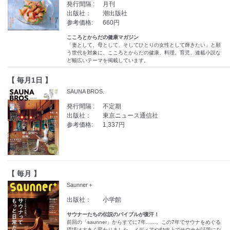
発行間隔 :
月刊
出版社：
潮出版社
参考価格:
660円
こころとからだの健康マガジン
「妻として、母として、そしてひとりの女性として輝きたい」と願
う世代を対象に、こころとからだの健康、料理、育児、連載小説な
ど幅広いテーマを掲載しています。
【 毎月1日 】
SAUNA BROS.
発行間隔 :
不定期
出版社：
東京ニュース通信社
参考価格:
1,337円
【 毎月 】
Saunner＋
出版社：
小学館
サウナーたちの伝説のバイブルが復汗！
前回の「saunner」からすでに7年……。この7年でサウナをめぐる
環境は大きく変わりました。メディアやSNS上でサウナが話題にな