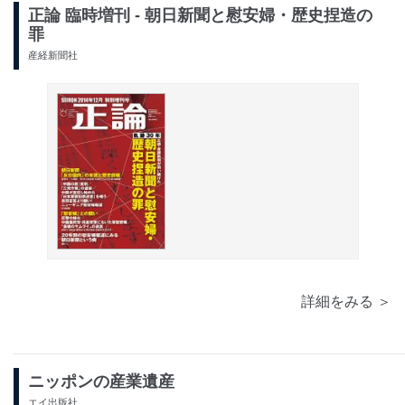
正論 臨時増刊 - 朝日新聞と慰安婦・歴史捏造の
罪
産経新聞社
詳細をみる ＞
ニッポンの産業遺産
エイ出版社