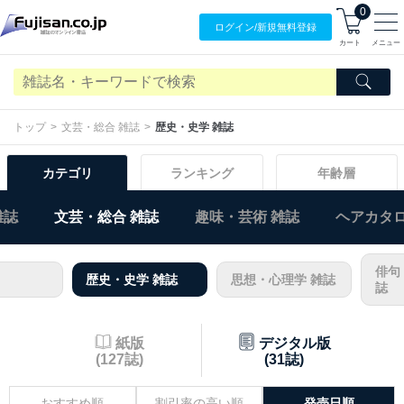
0
ログイン/
新規無料
登録
カート
メニュー
トップ
文芸・総合 雑誌
歴史・史学 雑誌
カテゴリ
ランキング
年齢層
雑誌
文芸・総合 雑誌
趣味・芸術 雑誌
ヘアカタロ
俳句
歴史・史学 雑誌
思想・心理学 雑誌
誌
紙版
デジタル版
(127誌)
(31誌)
おすすめ順
割引率の高い順
発売日順