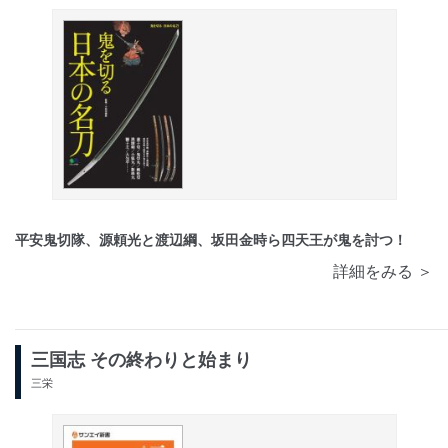
平安鬼切隊、源頼光と渡辺綱、坂田金時ら四天王が鬼を討つ！
詳細をみる ＞
三国志 その終わりと始まり
三栄