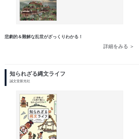
悲劇的＆難解な乱世がざっくりわかる！
詳細をみる ＞
知られざる縄文ライフ
誠文堂新光社