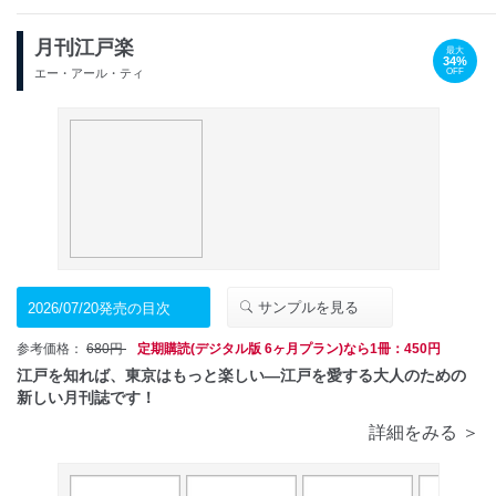
月刊江戸楽
最大
34%
OFF
エー・アール・ティ
サンプルを見る
2026/07/20発売の目次
参考価格：
680円
定期購読(デジタル版 6ヶ月プラン)なら1冊：450円
江戸を知れば、東京はもっと楽しい―江戸を愛する大人のための
新しい月刊誌です！
詳細をみる ＞