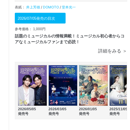
表紙：
井上芳雄
/
DOMOTO
/
堂本光一
2026/07/05発売の目次
参考価格： 1,000円
話題のミュージカルの情報満載！ミュージカル初心者からコ
アなミュージカルファンまで必読！
詳細をみる ＞
2026/05/05
2026/03/05
2026/01/05
2025/11/05
発売号
発売号
発売号
発売号