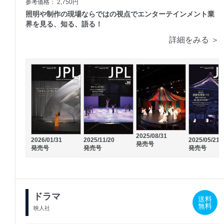
参考価格： 2,750円
照明や制作の現場ならではの視点でエンターテインメント業
界を見る、知る、語る！
詳細をみる ＞
2025/08/31
2026/01/31
2025/11/20
2025/05/21
発売号
発売号
発売号
発売号
ドラマ
送料
無料
映人社