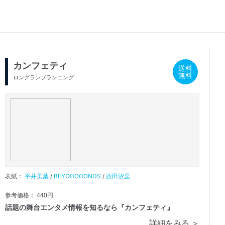
カンフェティ
送料
無料
ロングランプランニング
表紙：
平井美葉
/
BEYOOOOONDS
/
西田汐里
参考価格： 440円
話題の舞台エンタメ情報を知るなら『カンフェティ』
詳細をみる ＞