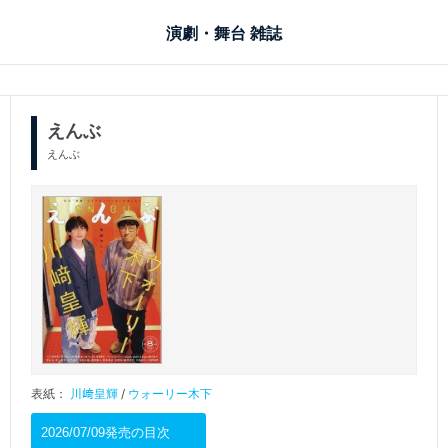
演劇・舞台 雑誌
えんぶ
えんぶ
表紙：
川﨑皇輝
/
ウォーリー木下
2026/07/09発売の目次