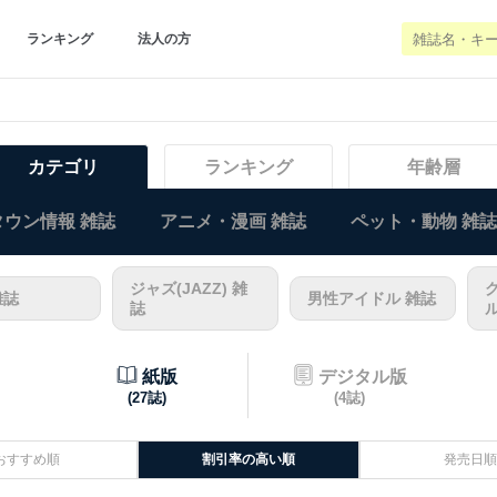
ランキング
法人の方
カテゴリ
ランキング
年齢層
ウン情報 雑誌
アニメ・漫画 雑誌
ペット・動物 雑誌
ジャズ(JAZZ) 雑
雑誌
男性アイドル 雑誌
誌
紙版
デジタル版
(27誌)
(4誌)
おすすめ順
割引率の高い順
発売日順