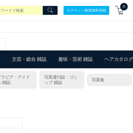
0
ログイン／新規無料登録
文芸・総合 雑誌
趣味・芸術 雑誌
ヘアカタログ
グラビア・アイド
写真週刊誌・ゴシ
写真集
ル 雑誌
ップ 雑誌