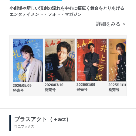
小劇場や新しい演劇の流れを中心に幅広く舞台をとりあげる
エンタテイメント・フォト・マガジン
詳細をみる ＞
2026/01/09
2026/03/10
2025/11/10
2025/01/31
2024/08/31
2026/05/09
発売号
発売号
発売号
発売号
発売号
発売号
プラスアクト（＋act）
ワニブックス