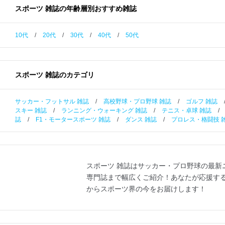
スポーツ 雑誌の年齢層別おすすめ雑誌
10代
/
20代
/
30代
/
40代
/
50代
スポーツ 雑誌のカテゴリ
サッカー・フットサル 雑誌
/
高校野球・プロ野球 雑誌
/
ゴルフ 雑誌
スキー 雑誌
/
ランニング・ウォーキング 雑誌
/
テニス・卓球 雑誌
/
誌
/
F1・モータースポーツ 雑誌
/
ダンス 雑誌
/
プロレス・格闘技 
スポーツ 雑誌はサッカー・プロ野球の最
専門誌まで幅広くご紹介！あなたが応援す
からスポーツ界の今をお届けします！