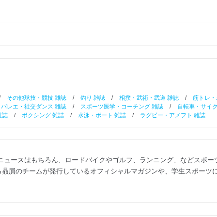
/
その他球技・競技 雑誌
/
釣り 雑誌
/
相撲・武術・武道 雑誌
/
筋トレ・
バレエ・社交ダンス 雑誌
/
スポーツ医学・コーチング 雑誌
/
自転車・サイク
雑誌
/
ボクシング 雑誌
/
水泳・ボート 雑誌
/
ラグビー・アメフト 雑誌
新ニュースはもちろん、ロードバイクやゴルフ、ランニング、などスポー
る贔屓のチームが発行しているオフィシャルマガジンや、学生スポーツ