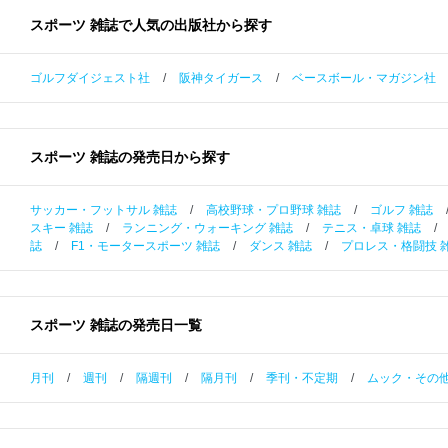
スポーツ 雑誌で人気の出版社から探す
ゴルフダイジェスト社
/
阪神タイガース
/
ベースボール・マガジン社
スポーツ 雑誌の発売日から探す
サッカー・フットサル 雑誌
/
高校野球・プロ野球 雑誌
/
ゴルフ 雑誌
スキー 雑誌
/
ランニング・ウォーキング 雑誌
/
テニス・卓球 雑誌
/
誌
/
F1・モータースポーツ 雑誌
/
ダンス 雑誌
/
プロレス・格闘技 
スポーツ 雑誌の発売日一覧
月刊
/
週刊
/
隔週刊
/
隔月刊
/
季刊・不定期
/
ムック・その