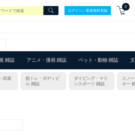
0
ログイン／新規無料登録
報 雑誌
アニメ・漫画 雑誌
ペット・動物 雑誌
文
・武道
筋トレ・ボディビ
ダイビング・マリ
スノー
ル 雑誌
ンスポーツ 雑誌
キー 