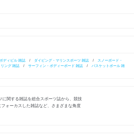
ボディビル 雑誌
/
ダイビング・マリンスポーツ 雑誌
/
スノーボード・
リング 雑誌
/
サーフィン・ボディーボード 雑誌
/
バスケットボール 雑
ツに関する雑誌を総合スポーツ誌から、競技
にフォーカスした雑誌など、さまざまな角度