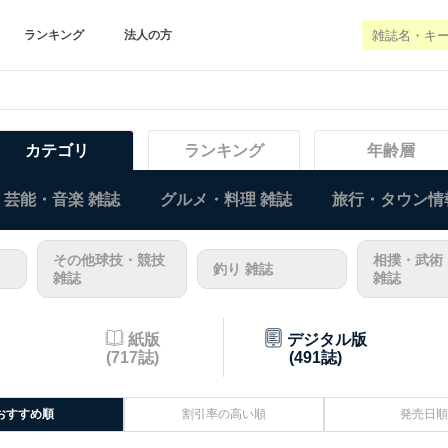
ランキング
法人の方
カテゴリ
ランキング
年齢層
芸能・音楽 雑誌
グルメ・料理 雑誌
旅行・タウン情
その他球技・競技
相撲・武術
釣り 雑誌
雑誌
雑誌
紙版
デジタル版
(717誌)
(491誌)
おすすめ順
割引率の高い順
発売日順