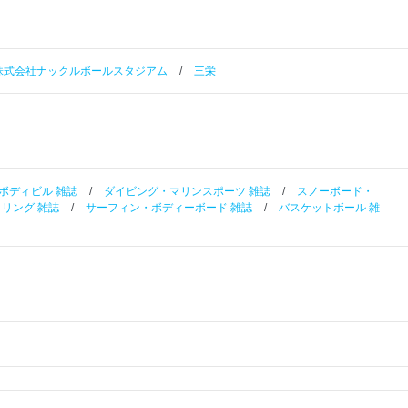
株式会社ナックルボールスタジアム
/
三栄
ボディビル 雑誌
/
ダイビング・マリンスポーツ 雑誌
/
スノーボード・
リング 雑誌
/
サーフィン・ボディーボード 雑誌
/
バスケットボール 雑