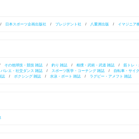
/
日本スポーツ企画出版社
/
プレジデント社
/
八重洲出版
/
イマジニア
/
その他球技・競技 雑誌
/
釣り 雑誌
/
相撲・武術・武道 雑誌
/
筋トレ・
バレエ・社交ダンス 雑誌
/
スポーツ医学・コーチング 雑誌
/
自転車・サイク
雑誌
/
ボクシング 雑誌
/
水泳・ボート 雑誌
/
ラグビー・アメフト 雑誌
他