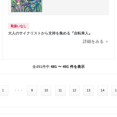
取扱いなし
大人のサイクリストから支持を集める『自転車人』
詳細をみる ＞
全491件中
481 〜 491 件を表示
1
・・・
9
10
11
12
13
14
1