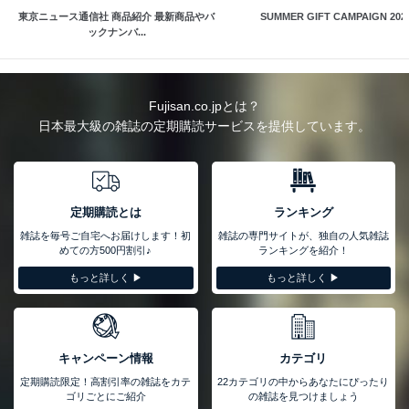
東京ニュース通信社 商品紹介 最新商品やバ
SUMMER GIFT CAMPAIGN 202
ックナンバ...
Fujisan.co.jpとは？
日本最大級の雑誌の定期購読サービスを提供しています。
定期購読とは
ランキング
雑誌を毎号ご自宅へお届けします！初
雑誌の専門サイトが、独自の人気雑誌
めての方500円割引♪
ランキングを紹介！
もっと詳しく ▶︎
もっと詳しく ▶︎
キャンペーン情報
カテゴリ
定期購読限定！高割引率の雑誌をカテ
22カテゴリの中からあなたにぴったり
ゴリごとにご紹介
の雑誌を見つけましょう