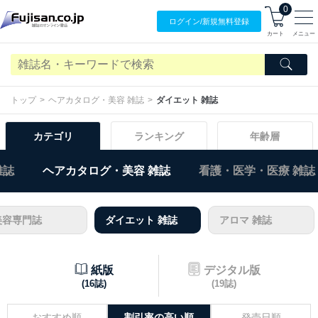
0
ログイン/
新規無料
登録
カート
メニュー
トップ
ヘアカタログ・美容 雑誌
ダイエット 雑誌
カテゴリ
ランキング
年齢層
雑誌
ヘアカタログ・美容 雑誌
看護・医学・医療 雑誌
美容専門誌
ダイエット 雑誌
アロマ 雑誌
紙版
デジタル版
(16誌)
(19誌)
おすすめ順
割引率の高い順
発売日順