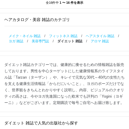
全16件中
1 〜 16 件を表示
ヘアカタログ・美容 雑誌のカテゴリ
メイク・ネイル 雑誌
/
フィットネス 雑誌
/
ヘアスタイル 雑誌
/
ヨガ 雑誌
/
美容専門誌
/
ダイエット 雑誌
/
アロマ 雑誌
ダイエット雑誌カテゴリーでは、健康的に痩せるための情報雑誌を販売
しております。男性を中心ターゲットにした健康情報系のライフスタイ
ル誌「Tarzan（ターザン）」や、キレイで元気な30代～40代の女性たち
を支える健康生活情報誌「からだにいいこと」、ヨガのポーズだけでな
く、世界観をきちんとわかりやすく説明し、内容、ビジュアルのクオリ
ティの高さは、今やヨガ先進国になった欧米でも評判の「Yogini（ヨギ
ーニ）」などがございます。定期購読で毎号ご自宅へお届け致します。
ダイエット 雑誌で人気の出版社から探す