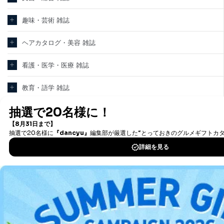
趣味・芸術 雑誌
ヘアカタログ・美容 雑誌
看護・医学・医療 雑誌
教育・語学 雑誌
テクノロジー・科学 雑誌
パソコン・PC 雑誌
新聞・業界紙
洋(海外)雑誌
中国雑誌
その他