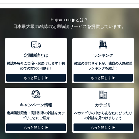
Fujisan.co.jpとは？
日本最大級の雑誌の定期購読サービスを提供しています。
定期購読とは
ランキング
雑誌を毎号ご自宅へお届けします！初
雑誌の専門サイトが、独自の人気雑誌
めての方500円割引♪
ランキングを紹介！
もっと詳しく ▶︎
もっと詳しく ▶︎
キャンペーン情報
カテゴリ
定期購読限定！高割引率の雑誌をカテ
22カテゴリの中からあなたにぴったり
ゴリごとにご紹介
の雑誌を見つけましょう
もっと詳しく ▶︎
もっと詳しく ▶︎