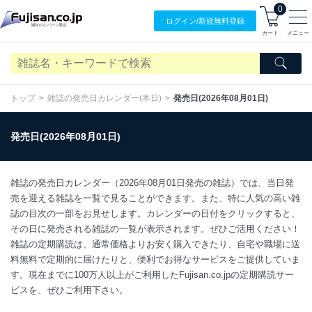
0
ログイン/
新規無料
登録
カート
メニュー
トップ
雑誌の発売日カレンダー(本日)
発売日(2026年08月01日)
発売日(2026年08月01日)
雑誌の発売日カレンダー（2026年08月01日発売の雑誌）では、当日発
売を迎える雑誌を一覧で見ることができます。また、特に人気の高い雑
誌の目次の一部をお見せします。カレンダーの日付をクリックすると、
その日に発売される雑誌の一覧が表示されます。ぜひご活用ください！
雑誌の定期購読は、通常価格よりお安く購入できたり、自宅や職場に送
料無料で定期的に届けたりと、便利でお得なサービスをご提供していま
す。現在までに100万人以上がご利用したFujisan.co.jpの定期購読サー
ビスを、ぜひご利用下さい。