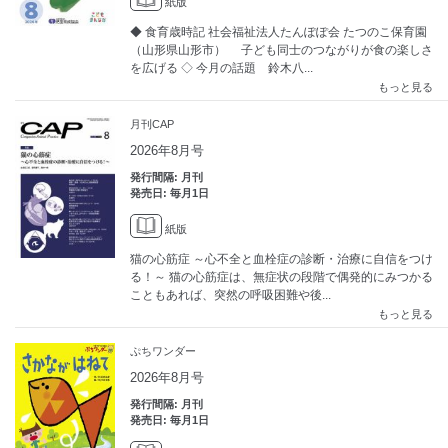
紙版
◆ 食育歳時記 社会福祉法人たんぽぽ会 たつのこ保育園
（山形県山形市） 子ども同士のつながりが食の楽しさ
を広げる ◇ 今月の話題 鈴木八...
もっと見る
月刊CAP
2026年8月号
発行間隔: 月刊
発売日: 毎月1日
紙版
猫の心筋症 ～心不全と血栓症の診断・治療に自信をつけ
る！～ 猫の心筋症は、無症状の段階で偶発的にみつかる
こともあれば、突然の呼吸困難や後...
もっと見る
ぷちワンダー
2026年8月号
発行間隔: 月刊
発売日: 毎月1日