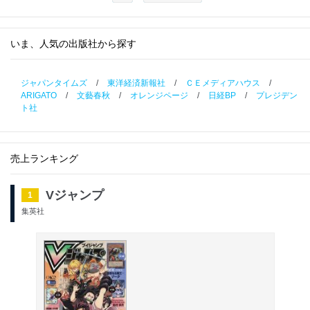
いま、人気の出版社から探す
ジャパンタイムズ
/
東洋経済新報社
/
ＣＥメディアハウス
/
ARIGATO
/
文藝春秋
/
オレンジページ
/
日経BP
/
プレジデン
ト社
売上ランキング
Vジャンプ
1
集英社