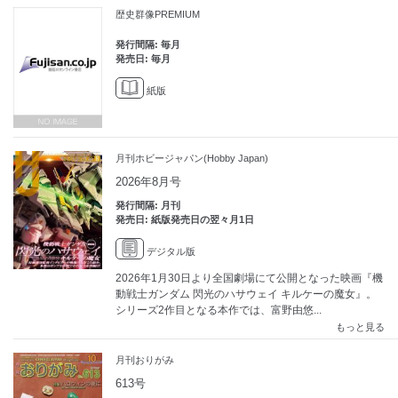
歴史群像PREMIUM
発行間隔: 毎月
発売日: 毎月
紙版
月刊ホビージャパン(Hobby Japan)
2026年8月号
発行間隔: 月刊
発売日: 紙版発売日の翌々月1日
デジタル版
2026年1月30日より全国劇場にて公開となった映画『機
動戦士ガンダム 閃光のハサウェイ キルケーの魔女』。
シリーズ2作目となる本作では、富野由悠...
もっと見る
月刊おりがみ
613号