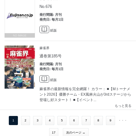
No.676
発行間隔: 月刊
発売日: 毎月1日
紙版
麻雀界
通巻第185号
発行間隔: 月刊
発売日: 毎月1日
紙版
麻雀界の最新情報を完全網羅！ カラー： ■【Mトーナメ
ント2026】優勝チーム・EX風林火山が3rdステージから
登場し好スタート！ ■【イベント...
もっと見る
1
2
3
4
5
6
7
8
9
・・・
17
次のページ →