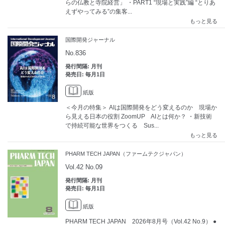
らの仏教と寺院経営」 ・PART1 “現場と実践”編 “とりあ
えずやってみる”の集客...
もっと見る
国際開発ジャーナル
No.836
発行間隔: 月刊
発売日: 毎月1日
紙版
＜今月の特集＞ AIは国際開発をどう変えるのか 現場か
ら見える日本の役割 ZoomUP AIとは何か？ ・新技術
で持続可能な世界をつくる Sus...
もっと見る
PHARM TECH JAPAN（ファームテクジャパン）
Vol.42 No.09
発行間隔: 月刊
発売日: 毎月1日
紙版
PHARM TECH JAPAN 2026年8月号（Vol.42 No.9） ●