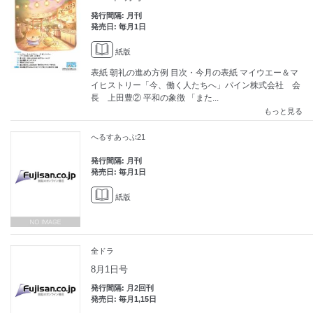
発行間隔: 月刊
発売日: 毎月1日
紙版
表紙 朝礼の進め方例 目次・今月の表紙 マイウエー＆マ
イヒストリー「今、働く人たちへ」パイン株式会社 会
長 上田豊② 平和の象徴 「また...
もっと見る
へるすあっぷ21
発行間隔: 月刊
発売日: 毎月1日
紙版
全ドラ
8月1日号
発行間隔: 月2回刊
発売日: 毎月1,15日