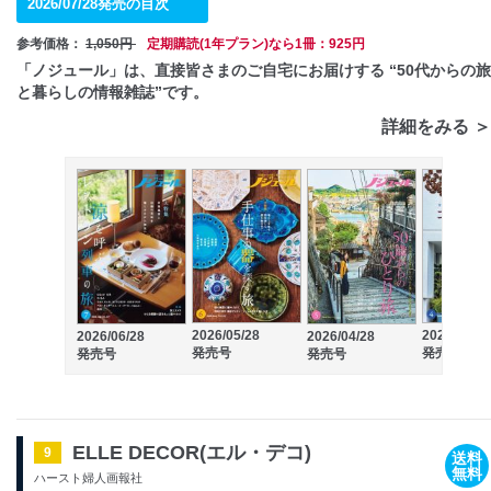
2026/07/28発売の目次
参考価格：
1,050円
定期購読(1年プラン)なら1冊：925円
「ノジュール」は、直接皆さまのご自宅にお届けする “50代からの旅
と暮らしの情報雑誌”です。
詳細をみる ＞
2026/05/28
2026/03/28
2026/06/28
2026/04/28
発売号
発売号
発売号
発売号
ELLE DECOR(エル・デコ)
9
送料
無料
ハースト婦人画報社