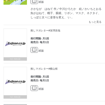
紙版
さかなが はねて 作／中川ひろたか 絵／かいちとおる
魚がはねて、帽子、眼鏡、リボン、マスク、ネクタイ、
しっぽと次々に姿形を変え、 い...
もっと見る
推しマガレター#深澤辰哉
発行間隔: 月1回
発売日: 毎月1日
紙版
推しマガレター#横山裕
発行間隔: 月1回
発売日: 毎月1日
紙版