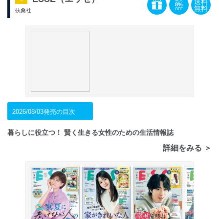
送料
8%
無料
OFF
扶桑社
2026/08/03発売の目次
暮らしに役立つ！ 賢く生きる女性のための生活情報誌
詳細をみる ＞