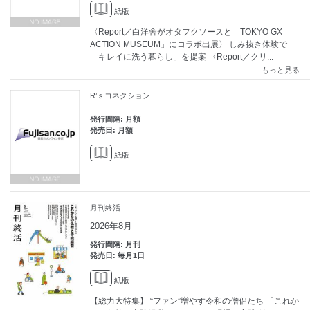
紙版
〈Report／白洋舍がオタフクソースと「TOKYO GX
ACTION MUSEUM」にコラボ出展〉 しみ抜き体験で
「キレイに洗う暮らし」を提案 〈Report／クリ...
もっと見る
R’ｓコネクション
発行間隔: 月額
発売日: 月額
紙版
月刊終活
2026年8月
発行間隔: 月刊
発売日: 毎月1日
紙版
【総力大特集】 “ファン”増やす令和の僧侶たち 「これか