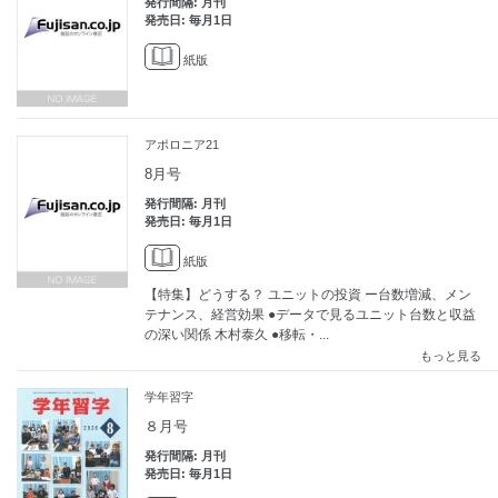
発行間隔: 月刊
発売日: 毎月1日
紙版
アポロニア21
8月号
発行間隔: 月刊
発売日: 毎月1日
紙版
【特集】どうする？ ユニットの投資 ー台数増減、メン
テナンス、経営効果 ●データで見るユニット台数と収益
の深い関係 木村泰久 ●移転・...
もっと見る
学年習字
８月号
発行間隔: 月刊
発売日: 毎月1日