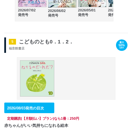
2026/07/02
2026/05/01
2026/04/02
2026/06/02
発売号
発売号
発売号
発売号
こどものとも0．1．2．
5
最大
50%
OFF
福音館書店
2026/08/03発売の目次
定期購読(【月額払い】プラン)なら1冊：250円
赤ちゃんがいい気持ちになれる絵本