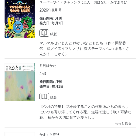
スーパーワイド チャレンジえほん おはなし・かずあそび
2026年9月号
発行間隔: 月刊
発売日: 毎月1日
紙版
マルマルせいじんと ゆかいな ともだち （作／間部香
代 絵／イヌイマサノリ） 数のテーマ:○△□（まる・さ
んかく・しかく）
月刊はかた
453
発行間隔: 月刊
発売日: 毎月1日
紙版
【今月の特集】 花を愛でることの作用 私たちの暮らし
にいつも寄り添ってくれる花。 道端で逞しく咲く可憐な
花、 種から大切に育てた愛らし...
もっと見る
かまくら春秋