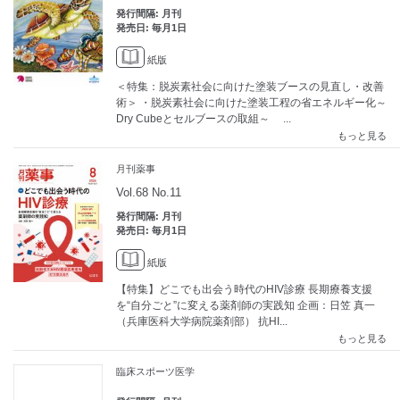
発行間隔: 月刊
発売日: 毎月1日
紙版
＜特集：脱炭素社会に向けた塗装ブースの見直し・改善
術＞ ・脱炭素社会に向けた塗装工程の省エネルギー化～
Dry Cubeとセルブースの取組～ ...
もっと見る
月刊薬事
Vol.68 No.11
発行間隔: 月刊
発売日: 毎月1日
紙版
【特集】どこでも出会う時代のHIV診療 長期療養支援
を“自分ごと”に変える薬剤師の実践知 企画：日笠 真一
（兵庫医科大学病院薬剤部） 抗HI...
もっと見る
臨床スポーツ医学