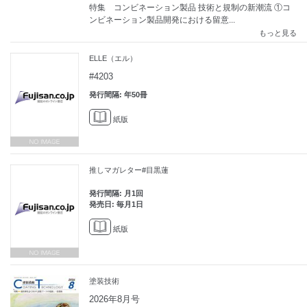
特集 コンビネーション製品 技術と規制の新潮流 ①コ
ンビネーション製品開発における留意...
もっと見る
ELLE（エル）
#4203
発行間隔: 年50冊
紙版
推しマガレター#目黒蓮
発行間隔: 月1回
発売日: 毎月1日
紙版
塗装技術
2026年8月号