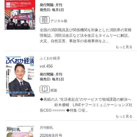
発行間隔: 月刊
発売日: 毎月1日
デジタル版
全国の消防職員及び関係機関を対象とした消防界の実務
情報誌。消防法改正など法令改正もタイムリーに解説。
火災、自然災害、事故等の各種事例を上...
もっと見る
ふくおか経済
vol.456
発行間隔: 月刊
発売日: 毎月1日
紙版
◆表紙の人 “生活者起点”のサービスで地域課題の解決へ
鈴木優輔 LINEヤフーコミュニケーションズ社
長CEO ====== ◆特集 ◎安...
もっと見る
月刊朝礼
2026年8月号