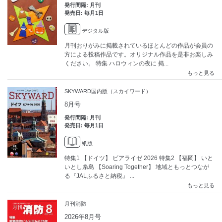
発行間隔: 月刊
発売日: 毎月1日
デジタル版
月刊おりがみに掲載されているほとんどの作品が会員の
方による投稿作品です。オリジナル作品を是非お楽しみ
ください。 特集 ハロウィンの夜に 掲...
もっと見る
SKYWARD国内版（スカイワード）
8月号
発行間隔: 月刊
発売日: 毎月1日
紙版
特集1 【ドイツ】 ビアライゼ 2026 特集2 【福岡】 いと
いとし糸島 【Soaring Together】 地域ともっとつなが
る『JALふるさと納税』 ...
もっと見る
月刊消防
2026年8月号