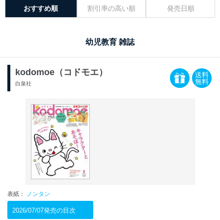
おすすめ順
割引率の高い順
発売日順
幼児教育 雑誌
kodomoe（コドモエ）
送料
無料
白泉社
表紙：
ノンタン
2026/07/07発売の目次