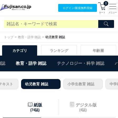
0
ログイン/
新規無料
登録
カート
メニュー
トップ
教育・語学 雑誌
幼児教育 雑誌
カテゴリ
ランキング
年齢層
雑誌
教育・語学 雑誌
テクノロジー・科学 雑誌
テキスト
幼児教育 雑誌
小学生教育 雑誌
中学
紙版
デジタル版
(74誌)
(4誌)