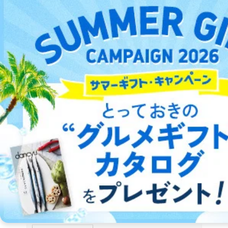
2026/06/02発売の目次
参考価格： 1,650円
０．１．２歳児保育のための専門誌
詳細をみる ＞
2026/03/02
2026/01/05
2025/10/31
2025/09/02
発売号
発売号
発売号
発売号
こどものとも0．1．2．