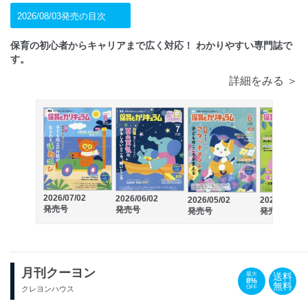
2026/08/03発売の目次
保育の初心者からキャリアまで広く対応！ わかりやすい専門誌で
す。
詳細をみる ＞
2026/07/02
2026/06/02
2026/05/02
2026/04/02
発売号
発売号
発売号
発売号
月刊クーヨン
送料
最大
8%
無料
OFF
クレヨンハウス