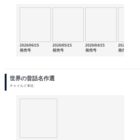
参考価格： 1,320円
保育、幼児教育の現場で役立つ情報誌です。
詳細をみる ＞
2026/06/15
2026/05/15
2026/04/15
2026/03/15
発売号
発売号
発売号
発売号
世界の昔話名作選
チャイルド本社