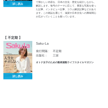
て懐かしい内容を、日本の文化・歴史を紹介しながら、
試し読み
解説します。毎号のテーマに応じて、豊富な写真を使っ
た記事、インタビュー記事、コラム解説記事などがあり
ます。この雑誌を通じて、滋賀や日本文化への興味関心
が広がっていくことを願っています。
【 不定期 】
Saku-La
発行間隔 :
不定期
出版社：
三栄
オトナ女子のための動画連動ライフスタイルマガジン
試し読み