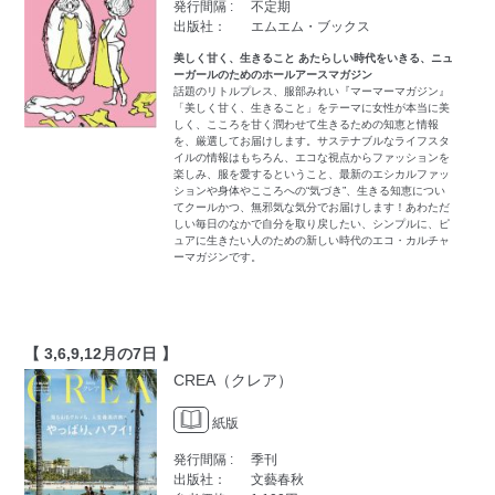
発行間隔 :
不定期
出版社：
エムエム・ブックス
美しく甘く、生きること あたらしい時代をいきる、ニュ
ーガールのためのホールアースマガジン
話題のリトルプレス、服部みれい『マーマーマガジン』
「美しく甘く、生きること」をテーマに女性が本当に美
しく、こころを甘く潤わせて生きるための知恵と情報
を、厳選してお届けします。サステナブルなライフスタ
イルの情報はもちろん、エコな視点からファッションを
楽しみ、服を愛するということ、最新のエシカルファッ
ションや身体やこころへの“気づき”、生きる知恵につい
てクールかつ、無邪気な気分でお届けします！あわただ
しい毎日のなかで自分を取り戻したい、シンプルに、ピ
ュアに生きたい人のための新しい時代のエコ・カルチャ
ーマガジンです。
【 3,6,9,12月の7日 】
CREA（クレア）
紙版
発行間隔 :
季刊
出版社：
文藝春秋