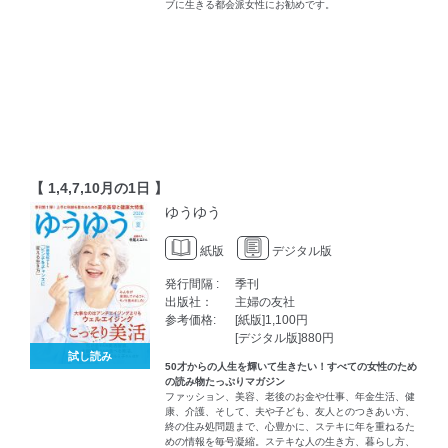
ブに生きる都会派女性にお勧めです。
【 1,4,7,10月の1日 】
ゆうゆう
紙版
デジタル版
発行間隔 :
季刊
出版社：
主婦の友社
参考価格:
[紙版]1,100円
[デジタル版]880円
試し読み
50才からの人生を輝いて生きたい！すべての女性のため
の読み物たっぷりマガジン
ファッション、美容、老後のお金や仕事、年金生活、健
康、介護、そして、夫や子ども、友人とのつきあい方、
終の住み処問題まで、心豊かに、ステキに年を重ねるた
めの情報を毎号凝縮。ステキな人の生き方、暮らし方、