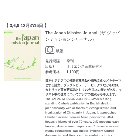
【 3,6,9,12月の15日 】
The Japan Mission Journal（ザ ジャパ
ンミッションジャーナル）
紙版
発行間隔 :
季刊
出版社：
オリエンス宗教研究所
参考価格:
1,100円
日本やアジアでの福音宣教活動や宗教文化などをテーマ
とする論文、ブックレビュー、トピックスなどを収録。
カトリック英文研究誌として70年以上の歴史があり、キ
リスト教の使命についてアジアの観点から考えます。
The JAPAN MISSION JOURNAL (JMJ) is a long-
standing Catholic publication in English dealing
predominantly with all facets of evangelization and
inculturation of Christianity in Japan. It approaches
Christian mission from an Asian perspective. JMJ
boasts a history of over 70 years. JMJ presents easy-
to-read, down-to-earth reports on Christian education,
liturgy, ecumenism, catechetics, important Church
documents, and literary and interreligious topics.