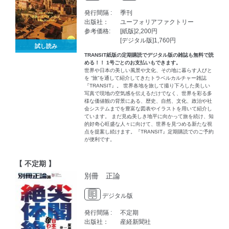
発行間隔 :
季刊
出版社：
ユーフォリアファクトリー
参考価格:
[紙版]2,200円
[デジタル版]1,760円
試し読み
TRANSIT紙版の定期購読でデジタル版の雑誌も無料で読
める！！ 1号ごとのお支払いもできます。
世界や日本の美しい風景や文化、その地に暮らす人びと
を “旅”を通して紹介してきたトラベルカルチャー雑誌
『TRANSIT』。 世界各地を旅して撮り下ろした美しい
写真で現地の空気感を伝えるだけでなく、世界を彩る多
様な価値観の背景にある、歴史、自然、文化、政治や社
会システムまでを豊富な図表やイラストを用いて紹介し
ています。 まだ見ぬ美しき地平に向かって旅を続け、知
的好奇心旺盛な人々に向けて、世界を見つめる新たな視
点を提案し続けます。『TRANSIT』定期購読でのご予約
が便利です。
【 不定期 】
別冊 正論
デジタル版
発行間隔 :
不定期
出版社：
産経新聞社