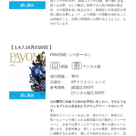
国ドラマやK-POP、韓国コスメや洋服、食べ物に至迄
試し読み
様々な分野、そして幅広い世帯で大人気の韓国大衆文
化。その韓国文化に焦点を当て、韓国語と日本語訳を同
時に載せる事によって、より韓国への理解を深めること
は勿論のこと、自然に韓国語にも慣れるようように、心
がけています。
【 1,4,7,10月の20日 】
PAVONE（パボーネ）
紙版
デジタル版
発行間隔 :
季刊
出版社：
KPクリエイションズ
参考価格:
[紙版]1,600円
[デジタル版]1,300円
試し読み
心の贅沢に出会うためのお手伝いをしたい。そのような
コンセプトから生まれたラグジュアリー・マガジンで
す。
芸術やファッションをはじめ、旅やグルメ、美容など、
様々なシーンで感じられる最高級の心の贅沢にフィーチ
ャーし、お金では買うことのできない豊かな暮らしへと
誘います。読者対象は、美しいものや風景、歴史や伝統
に感動する心を持ち、優しさや品性を忘れない方々。読