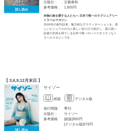
出版社：
文藝春秋
参考価格:
1,800円
試し読み
本物の旅を愛する人たちへ 日本で唯一のラグジュアリー
トラベルマガジン
2000年の創刊以来、魅力的なデスティネーションを、美
しいビジュアルの力と新しい切り口で紹介し、質の高い
読者の支持を得ている日本で唯一のハイクオリティなト
ラベルマガジンです。
【 3,6,9,12月末日 】
サイゾー
紙版
デジタル版
発行間隔 :
季刊
出版社：
サイゾー
参考価格:
[紙版]980円
[デジタル版]978円
試し読み