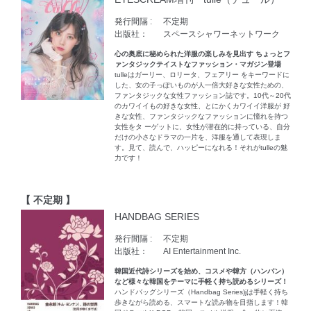
発行間隔 :
不定期
出版社：
スペースシャワーネットワーク
心の奥底に秘められた洋服の楽しみを見出す ちょっとフ
ァンタジックテイストなファッション・マガジン登場
tulleはガーリー、ロリータ、フェアリー をキーワードに
した、女の子っぽいものが人一倍大好きな女性ための、
ファンタジックな女性ファッション誌です。10代～20代
のカワイイもの好きな女性、とにかくカワイイ洋服が 好
きな女性、ファンタジックなファッションに憧れを持つ
女性をタ ーゲットに、女性が潜在的に持っている、自分
だけの小さなドラマの一片を、洋服を通して表現しま
す。見て、読んで、ハッピーになれる！それがtulleの魅
力です！
【 不定期 】
HANDBAG SERIES
発行間隔 :
不定期
出版社：
AI Entertainment Inc.
韓国近代詩シリーズを始め、コスメや韓方（ハンバン）
など様々な韓国をテーマに手軽く持ち読めるシリーズ！
ハンドバッグシリーズ（Handbag Series)jは手軽く持ち
歩きながら読める、スマートな読み物を目指します！韓