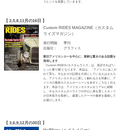
うヒントを提案していきます。
【 2,5,8,11月の16日 】
Custom RIDES MAGAZINE（カスタム
ライズマガジン）
発行間隔 :
季刊
出版社：
グラフィス
新旧アメリカンカーを中心に、新鮮な驚きのある話題を
発信します
「Custom RIDES=カスタムライズ」は、直訳すれば“い
じった乗り物”となります。本誌は、「アメリカにあこが
れて育ち、今なおその記憶を大切にしている人はもちろ
ん、アメリカンカスタムに新しく触れる人を対象に、ア
メリカの最新カスタムカーシーンを余すところなく伝え
ます。本誌では、アメリカンカスタムをリアルに経験
し、今もカスタムカーライフの中心に身を置くスタッフ
が日米双方を取材し、厳選したテーマや素材を凝縮して
お届けします。
【 3,6,9,12月の30日 】
HailMary（ヘイルメリー）