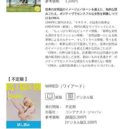
参考価格:
1,100円
従来の女性誌のイメージとパターンを超えた、知的な読
みごたえ。ポジティヴでセンスフルな女性を刺激しつづ
けるCREA.
1989年に創刊された「ＣＲＥＡ」の誌名の由来は
CREATION（創造）。時代の風をヴィヴィッドにとら
え、「ちょっぴり辛口なビューティ情報」「聡明な女性
を演出するファッション情報」「女性誌随一といえる執
筆陣によるカルチャー、そしてトラベル情報」等々を生
きの良い、斬新な切り口で提供してきた。従来の女性誌
のイメージとパターンを超えた確かな読みごたえが
「CREA」の持ち味である。読者層の中心は25歳から30
歳の経済的に自立した女性。面白いものを見逃さず、ポ
ジティブでセンスフルな彼女たちを裏切らない着想
「CREA」は創刊以来新しいものを作りつづけている。
【 不定期 】
WIRED（ワイアード）
紙版
デジタル版
発行間隔 :
不定期
出版社：
コンデナスト･ジャパン
参考価格:
[紙版]1,300円
[デジタル版]1,100円
試し読み