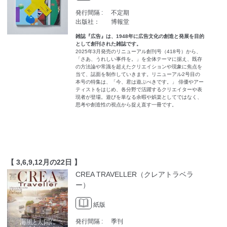
発行間隔 :
不定期
出版社：
博報堂
雑誌『広告』は、1948年に広告文化の創造と発展を目的
として創刊された雑誌です。
2025年3月発売のリニューアル創刊号（418号）から、
「さあ、うれしい事件を。」を全体テーマに据え、既存
の方法論や常識を超えたクリエイションや現象に焦点を
当て、誌面を制作していきます。リニューアル2号目の
本号の特集は、「今、君は遊ぶべきです。」 俳優やアー
ティストをはじめ、各分野で活躍するクリエイターや表
現者が登場。遊びを単なる余暇や娯楽としてではなく、
思考や創造性の視点から捉え直す一冊です。
【 3,6,9,12月の22日 】
CREA TRAVELLER（クレアトラベラ
ー）
紙版
発行間隔 :
季刊