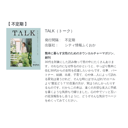
【 不定期 】
TALK（トーク）
発行間隔 :
不定期
出版社：
シティ情報ふくおか
熊本に暮らす女性のためのタウンカルチャーマガジン、
創刊
30代を対象にした読み物って世の中にたくさんありま
す。それなのになぜ作るのかというと、やっぱり熊本に
住む30代からの女性を応援したいからです。仕事、パー
トナー、結婚、出産、子育て、心や体…人によって訪れ
る変化は違うけれど、そんな時には“がんばれ”のエール
より“最近どう？”の言葉の方が、実はうれしかったりす
るものです。だからこの本は、遠くの大切な友人に手紙
を書くような気持ちで綴りました。心の中でソッと互い
の近況報告をし合うように、どうぞそんな気分でページ
をめくってみてください。