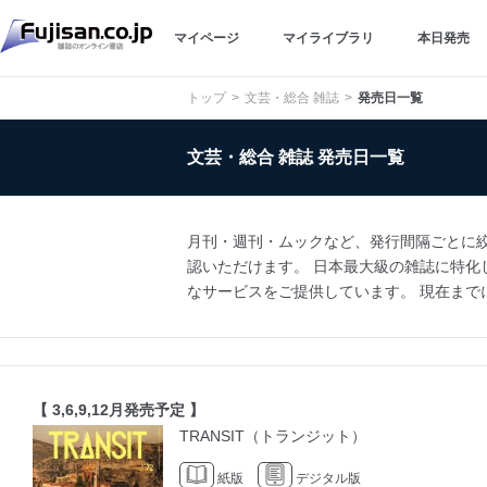
マイページ
マイライブラリ
本日発売
トップ
文芸・総合 雑誌
発売日一覧
文芸・総合 雑誌 発売日一覧
月刊・週刊・ムックなど、発行間隔ごとに
認いただけます。 日本最大級の雑誌に特化し
なサービスをご提供しています。 現在までに1
【 3,6,9,12月発売予定 】
TRANSIT（トランジット）
紙版
デジタル版