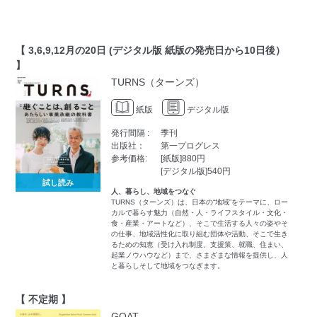
【 3,6,9,12月の20日 (デジタル版 紙版の発売日から10日後）
】
TURNS（ターンズ）
紙版
デジタル版
発行間隔 :
季刊
出版社：
第一プログレス
参考価格:
[紙版]880円
[デジタル版]540円
試し読み
人、暮らし、地域をつなぐ
TURNS（ターンズ）は、日本の“地域”をテーマに、ロー
カルで暮らす魅力（自然・人・ライフスタイル・文化・
食・産業・アートなど）、そこで生活する人々の姿やそ
の仕事、地域活性化に取り組む団体や活動、そこで生き
るための知恵（受け入れ制度、支援策、就職、住まい、
起業ノウハウなど）まで、さまざまな情報を提供し、人
と暮らしそして地域をつなぎます。
【 不定期 】
GOAT