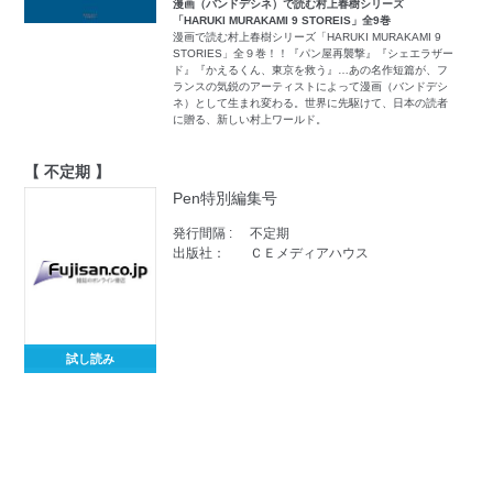
漫画（バンドデシネ）で読む村上春樹シリーズ
「HARUKI MURAKAMI 9 STOREIS」全9巻
漫画で読む村上春樹シリーズ「HARUKI MURAKAMI 9
STORIES」全９巻！！『パン屋再襲撃』『シェエラザー
ド』『かえるくん、東京を救う』…あの名作短篇が、フ
ランスの気鋭のアーティストによって漫画（バンドデシ
ネ）として生まれ変わる。世界に先駆けて、日本の読者
に贈る、新しい村上ワールド。
【 不定期 】
Pen特別編集号
発行間隔 :
不定期
出版社：
ＣＥメディアハウス
試し読み