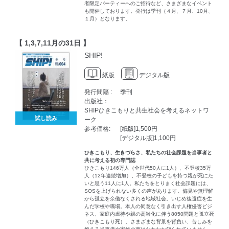
者限定パーティーへのご招待など、さまざまなイベント
も開催しております。発行は季刊（４月、７月、10月、
１月）となります。
【 1,3,7,11月の31日 】
SHIP!
紙版
デジタル版
発行間隔 :
季刊
出版社：
SHIPひきこもりと共生社会を考えるネットワ
試し読み
ーク
参考価格:
[紙版]1,500円
[デジタル版]1,100円
ひきこもり、生きづらさ、私たちの社会課題を当事者と
共に考える初の専門誌
ひきこもり146万人（全世代50人に1人）、不登校35万
人（12年連続増加）、不登校の子どもを持つ親が死にた
いと思う11人に1人。私たちをとりまく社会課題には、
SOSを上げられない多くの声があります。偏見や無理解
から孤立を余儀なくされる地域社会。いじめ後遺症を生
んだ学校や職場。本人の同意なく引き出す人権侵害ビジ
ネス、家庭内虐待や親の高齢化に伴う8050問題と孤立死
（ひきこもり死）。さまざまな背景を背負い、苦しみを