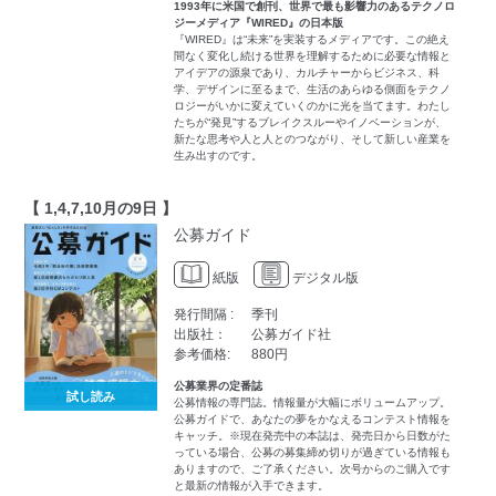
1993年に米国で創刊、世界で最も影響力のあるテクノロ
ジーメディア『WIRED』の日本版
『WIRED』は“未来”を実装するメディアです。この絶え
間なく変化し続ける世界を理解するために必要な情報と
アイデアの源泉であり、カルチャーからビジネス、科
学、デザインに至るまで、生活のあらゆる側面をテクノ
ロジーがいかに変えていくのかに光を当てます。わたし
たちが“発見”するブレイクスルーやイノベーションが、
新たな思考や人と人とのつながり、そして新しい産業を
生み出すのです。
【 1,4,7,10月の9日 】
公募ガイド
紙版
デジタル版
発行間隔 :
季刊
出版社：
公募ガイド社
参考価格:
880円
公募業界の定番誌
試し読み
公募情報の専門誌。情報量が大幅にボリュームアップ。
公募ガイドで、あなたの夢をかなえるコンテスト情報を
キャッチ。※現在発売中の本誌は、発売日から日数がた
っている場合、公募の募集締め切りが過ぎている情報も
ありますので、ご了承ください。次号からのご購入です
と最新の情報が入手できます。