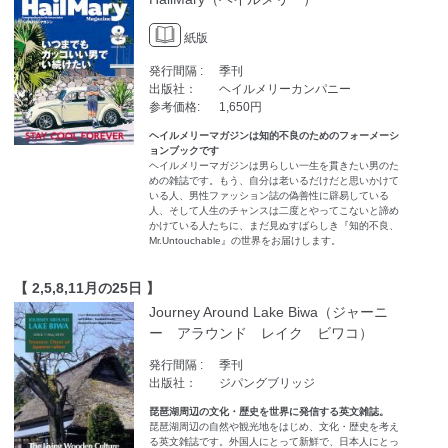
紙版
発行間隔 :
季刊
出版社：
ヘイルメリーカンパニー
参考価格:
1,650円
ヘイルメリーマガジンは知的不良のためのフォーメーシ
ョンブックです
ヘイルメリーマガジンは男らしい一生を貫きたい男のた
めの雑誌です。もう、自分は老いるだけだと思いかけて
いる人、男性ファッション誌の偽善性に辟易している
人、そして人生のチャンスは二度とやってこないと諦め
かけている人たちに、まだ見ぬすばらしき『知的不良、
Mr.Untouchable』の世界をお届けします。
【 2,5,8,11月の25日 】
Journey Around Lake Biwa（ジャーニ
ー アラウンド レイク ビワコ）
発行間隔 :
季刊
出版社：
ジパングブリッジ
琵琶湖周辺の文化・歴史を世界に発信する英文雑誌。
琵琶湖周辺の自然や観光地をはじめ、文化・歴史を考え
る英文雑誌です。外国人にとって新鮮で、日本人にとっ