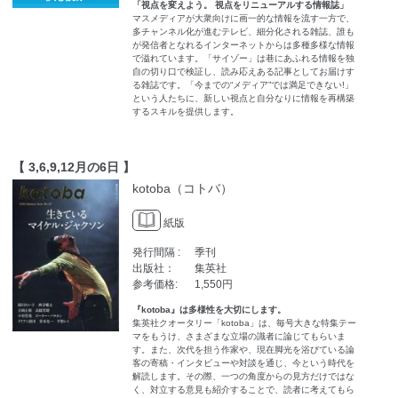
「視点を変えよう。 視点をリニューアルする情報誌」
マスメディアが大衆向けに画一的な情報を流す一方で、
多チャンネル化が進むテレビ、細分化される雑誌、誰も
が発信者となれるインターネットからは多種多様な情報
で溢れています。「サイゾー」は巷にあふれる情報を独
自の切り口で検証し、読み応えある記事としてお届けす
る雑誌です。「今までの“メディア”では満足できない!」
という人たちに、新しい視点と自分なりに情報を再構築
するスキルを提供します。
【 3,6,9,12月の6日 】
kotoba（コトバ）
紙版
発行間隔 :
季刊
出版社：
集英社
参考価格:
1,550円
『kotoba』は多様性を大切にします。
集英社クオータリー「kotoba」は、毎号大きな特集テー
マをもうけ、さまざまな立場の識者に論じてもらいま
す。また、次代を担う作家や、現在脚光を浴びている論
客の寄稿・インタビューや対談を通じ、今という時代を
解読します。その際、一つの角度からの見方だけではな
く、対立する意見も紹介することで、読者に考えてもら