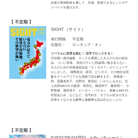
読者の実例取材を通して、共感、実感できるヒントやア
ドバイスを届けます。
【 不定期 】
SIGHT（サイト）
発行間隔 :
不定期
出版社：
ロッキング・オン
リベラルに世界を読む！ 活字でロックする！
渋谷陽一責任編集、ロックを通過した大人のための総合
誌、ついに登場。 現在のテレビ的論壇に飽き足らない、
大人のための本格派総合誌『ＳＩＧＨＴ』がリニューア
ルしました。 国際政治、経済、ビジネス、その他社会現
象をクールでリアルな視線で読み解きます。 高橋源一
郎、斎藤美奈子、北野武、東浩紀、いがらしみきお、北
上次郎&#215;大森望、長田弘、柳原和子、藤原帰一、小
野善康、酒井啓子、ピーター・バラカン、泉麻人&#215;
松苗あけみ、などなど、活字好き、サブカル好きの大人
読者をうならせる豪華な連載陣も読み応えたっぷり。
【 不定期 】
EYESCREAM増刊 tulle（チュール）