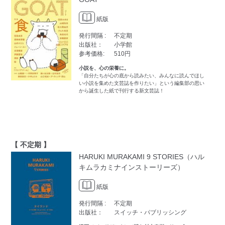
紙版
発行間隔 :
不定期
出版社：
小学館
参考価格:
510円
小説を、心の栄養に。
「自分たちが心の底から読みたい、みんなに読んでほし
い小説を集めた文芸誌を作りたい」という編集部の思い
から誕生した紙で刊行する新文芸誌！
【 不定期 】
HARUKI MURAKAMI 9 STORIES（ハル
キムラカミナインストーリーズ）
紙版
発行間隔 :
不定期
出版社：
スイッチ・パブリッシング