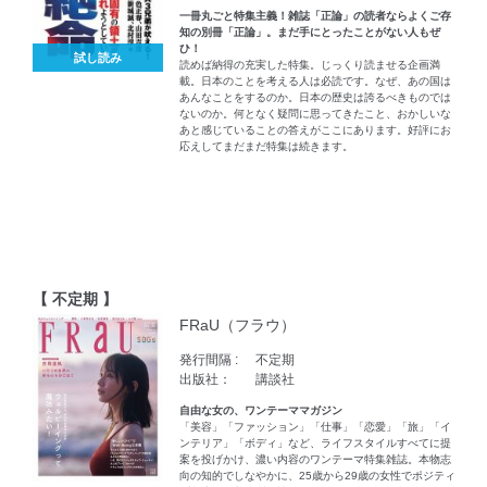
一冊丸ごと特集主義！雑誌「正論」の読者ならよくご存
知の別冊「正論」。まだ手にとったことがない人もぜ
ひ！
試し読み
読めば納得の充実した特集。じっくり読ませる企画満
載。日本のことを考える人は必読です。なぜ、あの国は
あんなことをするのか。日本の歴史は誇るべきものでは
ないのか。何となく疑問に思ってきたこと、おかしいな
あと感じていることの答えがここにあります。好評にお
応えしてまだまだ特集は続きます。
【 不定期 】
FRaU（フラウ）
発行間隔 :
不定期
出版社：
講談社
自由な女の、ワンテーママガジン
「美容」「ファッション」「仕事」「恋愛」「旅」「イ
ンテリア」「ボディ」など、ライフスタイルすべてに提
案を投げかけ、濃い内容のワンテーマ特集雑誌。本物志
向の知的でしなやかに、25歳から29歳の女性でポジティ