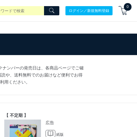
0
ログイン／新規無料登録
クナンバーの発売日は、各商品ページでご確
定期購読や、送料無料でのお届けなど便利でお得
ひご利用ください。
【 不定期 】
広告
紙版