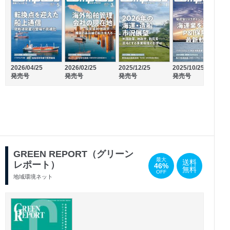
2026/04/25
2026/02/25
2025/12/25
2025/10/25
2
発売号
発売号
発売号
発売号
2025/09/25
2025/07/25
発売号
発売号
GREEN REPORT（グリーン
最大
送料
レポート）
46%
無料
OFF
地域環境ネット