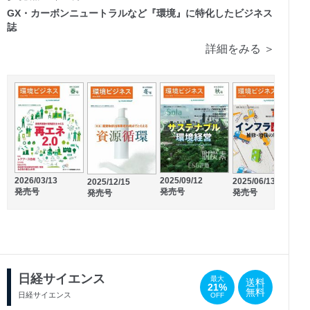
GX・カーボンニュートラルなど『環境』に特化したビジネス
誌
詳細をみる ＞
2026/02/26
2026/01/26
発売号
発売号
2026/03/13
2025/09/12
2025/06/13
2025/12/15
2
発売号
発売号
発売号
発売号
日経サイエンス
最大
送料
21%
無料
日経サイエンス
OFF