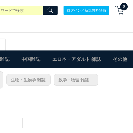
0
ログイン／新規無料登録
)雑誌
中国雑誌
エロ本・アダルト 雑誌
その他
生物・生物学 雑誌
数学・物理 雑誌