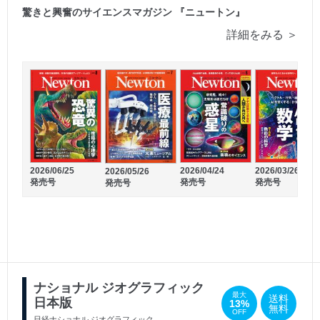
驚きと興奮のサイエンスマガジン 『ニュートン』
詳細をみる ＞
2026/06/25
2026/04/24
2026/03/26
2026/05/26
発売号
発売号
発売号
発売号
2016/05/20
2016/02/18
発売号
発売号
ナショナル ジオグラフィック
最大
送料
日本版
13%
無料
OFF
日経ナショナル ジオグラフィック