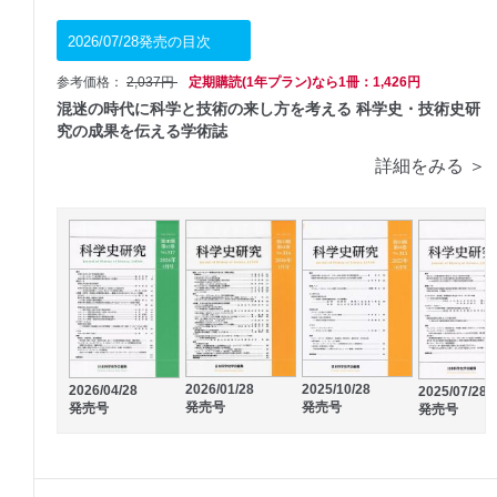
2026/07/28発売の目次
参考価格：
2,037円
定期購読(1年プラン)なら1冊：1,426円
混迷の時代に科学と技術の来し方を考える 科学史・技術史研
究の成果を伝える学術誌
詳細をみる ＞
2026/01/28
2025/10/28
2026/04/28
2025/07/28
発売号
発売号
発売号
発売号