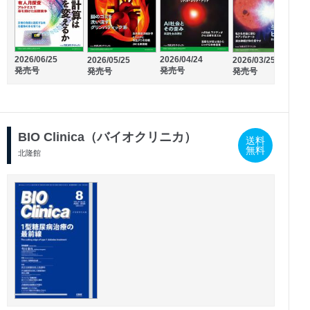
2026/02/28
2026/06/25
2026/04/24
2026/01/30
2026/05/25
2026/03/25
2
発売号
発売号
発売号
発売号
発売号
発売号
BIO Clinica（バイオクリニカ）
送料
無料
北隆館