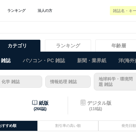
ランキング
法人の方
カテゴリ
ランキング
年齢層
 雑誌
パソコン・PC 雑誌
新聞・業界紙
洋(海外
地球科学・環境問
化学 雑誌
情報処理 雑誌
題 雑誌
紙版
デジタル版
(266誌)
(118誌)
おすすめ順
割引率の高い順
発売日順