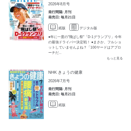
2026年8月号
発行間隔: 月刊
発売日: 毎月21日
紙版
デジタル版
●年に一度の"飛ばし祭"「D-1グランプリ」今年
の最強ドライバー決定戦！ ●まさか、フルショ
ットしていませんよね？「100ヤードはアプロ
ーチだ...
もっと見る
NHK きょうの健康
2026年7月号
発行間隔: 月刊
発売日: 毎月21日
紙版