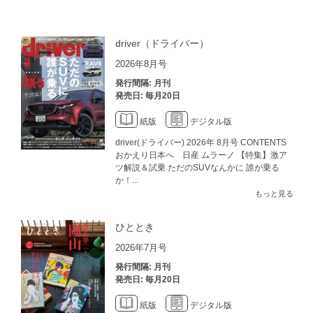
driver（ドライバー）
2026年8月号
発行間隔: 月刊
発売日: 毎月20日
紙版
デジタル版
driver(ドライバー) 2026年 8月号 CONTENTS
おかえり日本へ 日産 ムラーノ 【特集】激ア
ツ解説＆試乗 ただのSUVなんかに 誰が乗る
か！...
もっと見る
ひととき
2026年7月号
発行間隔: 月刊
発売日: 毎月20日
紙版
デジタル版