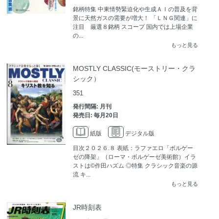
銘柄特集 中東情勢緊迫化や生成ＡＩの普及を背
景に天然ガスの需要が増大！ 「ＬＮＧ関連」に
注目 厳選８銘柄 スコープ 国内では上場企業
の...
もっと見る
MOSTLY CLASSIC(モーストリー・クラ
シック）
351
発行間隔: 月刊
発売日: 毎月20日
紙版
デジタル版
目次２０２６.８ 表紙：ラファエロ「ボルゲー
ゼの降架」（ローマ・ボルゲーゼ美術館）イラ
ストは©作田ハズム ◎特集 クラシック音楽の源
流 キ...
もっと見る
JR時刻表