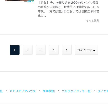
【特集】 今こそ振り返る1990年代 バブル景気
の余韻から崩壊と、世情的には激動であった90
年代。一方で鉄道分野においては 国鉄分割民営
化に...
もっと見る
1
2
3
4
5
次のページ →
社
/
ＣＥメディアハウス
/
NHK財団
/
ゴルフダイジェスト社
/
ダイヤ