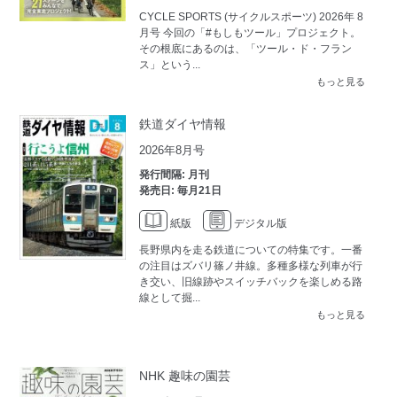
CYCLE SPORTS (サイクルスポーツ) 2026年 8
月号 今回の「#もしもツール」プロジェクト。
その根底にあるのは、「ツール・ド・フラン
ス」という...
もっと見る
鉄道ダイヤ情報
2026年8月号
発行間隔: 月刊
発売日: 毎月21日
紙版
デジタル版
長野県内を走る鉄道についての特集です。一番
の注目はズバリ篠ノ井線。多種多様な列車が行
き交い、旧線跡やスイッチバックを楽しめる路
線として掘...
もっと見る
NHK 趣味の園芸