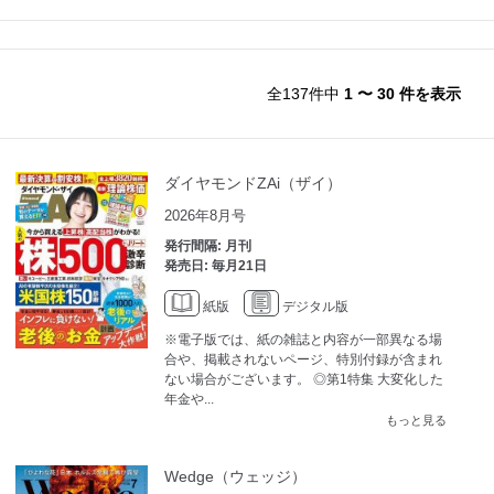
全137件中
1 〜 30 件を表示
ダイヤモンドZAi（ザイ）
2026年8月号
発行間隔: 月刊
発売日: 毎月21日
紙版
デジタル版
※電子版では、紙の雑誌と内容が一部異なる場
合や、掲載されないページ、特別付録が含まれ
ない場合がございます。 ◎第1特集 大変化した
年金や...
もっと見る
Wedge（ウェッジ）