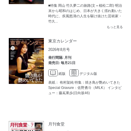
■特集 岡山 竹久夢二の旅路(文＝植松二郎) 明治
末から昭和のはじめ、日本が大きく揺れ動いた
時代に、疾風怒濤の人生を駆け抜けた芸術家・
竹久...
もっと見る
東京カレンダー
2026年8月号
発行間隔: 月刊
発売日: 毎月21日
紙版
デジタル版
表紙： 有村架純 特集：焼き鳥が艶めいてきた
Special Gravure：佐野勇斗（M!LK） インタビ
ュー：藤嶌果歩(日向坂46)
月刊食堂