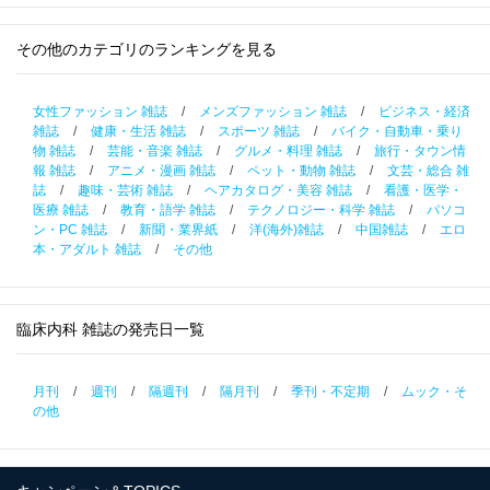
その他のカテゴリのランキングを見る
女性ファッション 雑誌
/
メンズファッション 雑誌
/
ビジネス・経済
雑誌
/
健康・生活 雑誌
/
スポーツ 雑誌
/
バイク・自動車・乗り
物 雑誌
/
芸能・音楽 雑誌
/
グルメ・料理 雑誌
/
旅行・タウン情
報 雑誌
/
アニメ・漫画 雑誌
/
ペット・動物 雑誌
/
文芸・総合 雑
誌
/
趣味・芸術 雑誌
/
ヘアカタログ・美容 雑誌
/
看護・医学・
医療 雑誌
/
教育・語学 雑誌
/
テクノロジー・科学 雑誌
/
パソコ
ン・PC 雑誌
/
新聞・業界紙
/
洋(海外)雑誌
/
中国雑誌
/
エロ
本・アダルト 雑誌
/
その他
臨床内科 雑誌の発売日一覧
月刊
/
週刊
/
隔週刊
/
隔月刊
/
季刊・不定期
/
ムック・そ
の他