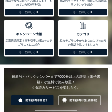
雑誌を毎号ご自宅へお届けします！初
雑誌の専門サイトが、独自の人気雑誌
めての方500円割引♪
ランキングを紹介！
もっと詳しく ▶︎
もっと詳しく ▶︎
キャンペーン情報
カテゴリ
定期購読限定！高割引率の雑誌をカテ
22カテゴリの中からあなたにぴったり
ゴリごとにご紹介
の雑誌を見つけましょう
もっと詳しく ▶︎
もっと詳しく ▶︎
最新号～バックナンバーまで7000冊以上の雑誌（電子書
籍）が無料で読み放題！
タダ読みサービスを楽しもう。
DOWNLOAD FOR IOS
DOWNLOAD FOR ANDROID