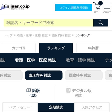
0
ログイン/
新規無料
登録
カート
メニュー
トップ
看護・医学・医療 雑誌
臨床内科 雑誌
ランキング
カテゴリ
ランキング
年齢層
雑誌
看護・医学・医療 雑誌
教育・語学 雑誌
テ
科 雑誌
臨床内科 雑誌
医療時事 雑誌
歯
紙版
デジタル版
(5誌)
(0誌)
ベストセラー
定期購読
人気アクセス