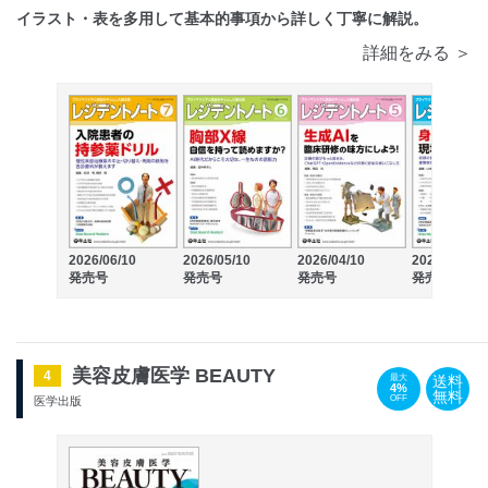
イラスト・表を多用して基本的事項から詳しく丁寧に解説。
詳細をみる ＞
2026/06/10
2026/05/10
2026/04/10
2026/03/10
発売号
発売号
発売号
発売号
美容皮膚医学 BEAUTY
4
送料
最大
4%
無料
OFF
医学出版