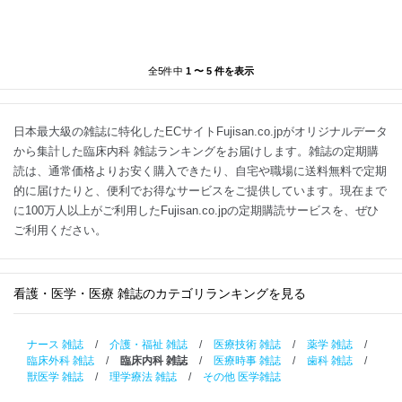
全5件中
1 〜 5 件を表示
日本最大級の雑誌に特化したECサイトFujisan.co.jpがオリジナルデータ
から集計した臨床内科 雑誌ランキングをお届けします。雑誌の定期購
読は、通常価格よりお安く購入できたり、自宅や職場に送料無料で定期
的に届けたりと、便利でお得なサービスをご提供しています。現在まで
に100万人以上がご利用したFujisan.co.jpの定期購読サービスを、ぜひ
ご利用ください。
看護・医学・医療 雑誌のカテゴリランキングを見る
ナース 雑誌
/
介護・福祉 雑誌
/
医療技術 雑誌
/
薬学 雑誌
/
臨床外科 雑誌
/
臨床内科 雑誌
/
医療時事 雑誌
/
歯科 雑誌
/
獣医学 雑誌
/
理学療法 雑誌
/
その他 医学雑誌