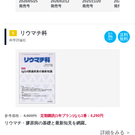
2026/05/25
2026/02/12
2025/11/20
2025/09/25
発売号
発売号
発売号
発売号
リウマチ科
5
送料
最大
3%
無料
OFF
科学評論社
参考価格：
4,400円
定期購読(1年プラン)なら1冊：4,290円
リウマチ・膠原病の基礎と最新知見を網羅。
詳細をみる ＞