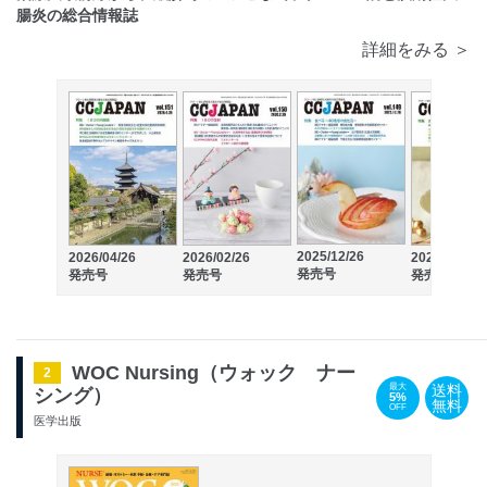
腸炎の総合情報誌
詳細をみる ＞
2025/12/26
2026/04/26
2026/02/26
2025/10/26
発売号
発売号
発売号
発売号
WOC Nursing（ウォック ナー
2
送料
最大
シング）
5%
無料
OFF
医学出版