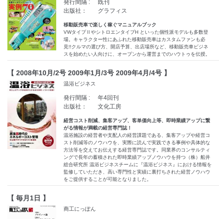
発行間隔 :
既刊
出版社：
グラフィス
移動販売車で楽しく稼ぐマニュアルブック
VWタイプⅡやシトロエンタイプH といった個性派モデルも多数登
場。キャラクター性にあふれた移動販売車はカスタムファンも必
見!!クルマの選び方、開店予算、出店場所など、移動販売車ビジネ
スを始めたい人向けに、オープンから運営までのハウトゥを伝授。
【 2008年10月/2号 2009年1月/3号 2009年4月/4号 】
温浴ビジネス
発行間隔 :
年4回刊
出版社：
文化工房
経営コスト削減、集客アップ、客単価向上等、即時業績アップに繋
がる情報が満載の経営専門誌！
温浴施設の経営者や支配人の経営課題である、集客アップや経営コ
スト削減等のノウハウを、実際に読んで実践できる事例や具体的な
方法等を交えてお伝えする経営専門誌です。同業界のコンサルティ
ングで長年の蓄積された即時業績アップノウハウを持つ（株）船井
総合研究所 温浴ビジネスチームに『温浴ビジネス』における情報を
監修していただき、高い専門性と実績に裏打ちされた経営ノウハウ
をご提供することが可能となりました。
【 毎月1日 】
商工にっぽん