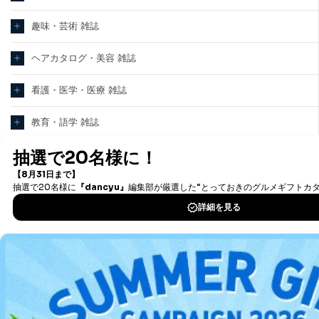
趣味・芸術 雑誌
ヘアカタログ・美容 雑誌
看護・医学・医療 雑誌
教育・語学 雑誌
テクノロジー・科学 雑誌
パソコン・PC 雑誌
新聞・業界紙
洋(海外)雑誌
中国雑誌
その他