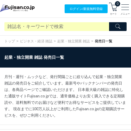
0
ログイン/
新規無料
登録
カート
メニュー
トップ
ビジネス・経済 雑誌
起業・独立開業 雑誌
発売日一覧
起業・独立開業 雑誌 発売日一覧
月刊・週刊・ムックなど、発行間隔ごとに絞り込んで起業・独立開業
雑誌の発売日をご紹介しています。最新号やバックナンバーの発売日
は、各商品ページでご確認いただけます。 日本最大級の雑誌に特化し
た通販サイトFujisan.co.jpでは、通常価格よりお安く購入できる定期購
読や、送料無料でのお届けなど便利でお得なサービスをご提供していま
す。 現在までに100万人以上がご利用したFujisan.co.jpの定期購読サー
ビスを、ぜひご利用ください。