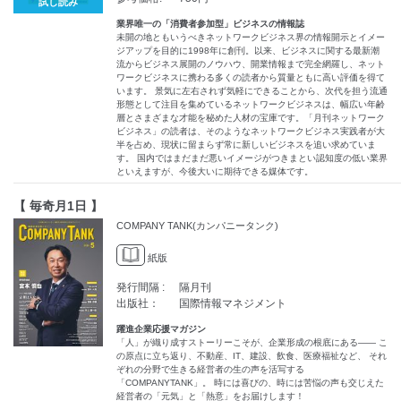
試し読み
業界唯一の「消費者参加型」ビジネスの情報誌
未開の地ともいうべきネットワークビジネス界の情報開示とイメー
ジアップを目的に1998年に創刊。以来、ビジネスに関する最新潮
流からビジネス展開のノウハウ、開業情報まで完全網羅し、ネット
ワークビジネスに携わる多くの読者から質量ともに高い評価を得て
います。 景気に左右されず気軽にできることから、次代を担う流通
形態として注目を集めているネットワークビジネスは、幅広い年齢
層とさまざまな才能を秘めた人材の宝庫です。「月刊ネットワーク
ビジネス」の読者は、そのようなネットワークビジネス実践者が大
半を占め、現状に留まらず常に新しいビジネスを追い求めていま
す。 国内ではまだまだ悪いイメージがつきまとい認知度の低い業界
といえますが、今後大いに期待できる媒体です。
【 毎奇月1日 】
COMPANY TANK(カンパニータンク)
紙版
発行間隔 :
隔月刊
出版社：
国際情報マネジメント
躍進企業応援マガジン
「人」が織り成すストーリーこそが、企業形成の根底にある―― こ
の原点に立ち返り、不動産、IT、建設、飲食、医療福祉など、 それ
ぞれの分野で生きる経営者の生の声を活写する
「COMPANYTANK」。 時には喜びの、時には苦悩の声も交じえた
経営者の「元気」と「熱意」をお届けします！