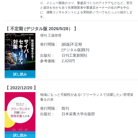
り、メニュー開発のコツ、繁盛店づくりのアイデアなどなど。苦労
と成功を分かち合う先輩開業者や繁盛店オーナーの生の声を中心
に、凄腕コンサルタントによる実戦的ノウハウもたっぷり紹介しま
す。
【 不定期 (デジタル版 2026/5/28） 】
増刊 工場管理
発行間隔 :
[紙版]不定期
[デジタル版]既刊
出版社：
日刊工業新聞社
参考価格:
2,420円
試し読み
【 2022/12/20 】
地域にもっと可能性がある! フリーランスで活躍したい管理栄
養士の本
発行間隔 :
既刊
出版社：
日本栄養大学出版部
試し読み