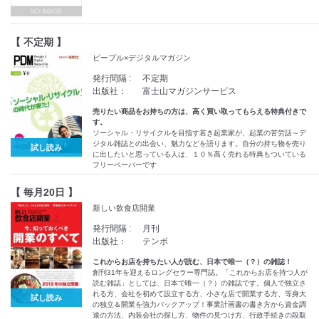
【 不定期 】
ピープル×デジタルマガジン
発行間隔 :
不定期
出版社：
富士山マガジンサービス
売りたい商品をお持ちの方は、高く買い取ってもらえる特典付きで
す。
ソーシャル・リサイクルを目指す若き起業家が、起業の苦労話～デ
ジタル雑誌との出会い、魅力などを語ります。自分の持ち物を売り
試し読み
に出したいと思っている人は、１０％高く売れる特典もついている
フリーペーパーです
【 毎月20日 】
新しい飲食店開業
発行間隔 :
月刊
出版社：
テンポ
これからお店を持ちたい人が読む、日本で唯一（？）の雑誌！
創刊31年を迎えるロングセラー専門誌。「これからお店を持つ人が
読む雑誌」としては、日本で唯一（？）の雑誌です。個人で独立さ
れる方、会社を初めて設立する方、小さな店で開業する方、等身大
試し読み
の独立＆開業を強力バックアップ！事業計画書の書き方から資金調
達の方法、内装会社の探し方、物件の見つけ方、行政手続きの段取