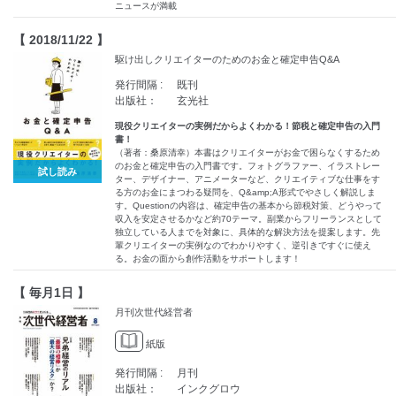
ニュースが満載
【 2018/11/22 】
駆け出しクリエイターのためのお金と確定申告Q&A
発行間隔 :
既刊
出版社：
玄光社
現役クリエイターの実例だからよくわかる！節税と確定申告の入門
書！
（著者：桑原清幸）本書はクリエイターがお金で困らなくするため
のお金と確定申告の入門書です。フォトグラファー、イラストレー
試し読み
ター、デザイナー、アニメーターなど、クリエイティブな仕事をす
る方のお金にまつわる疑問を、Q&amp;A形式でやさしく解説しま
す。Questionの内容は、確定申告の基本から節税対策、どうやって
収入を安定させるかなど約70テーマ。副業からフリーランスとして
独立している人までを対象に、具体的な解決方法を提案します。先
輩クリエイターの実例なのでわかりやすく、逆引きですぐに使え
る。お金の面から創作活動をサポートします！
【 毎月1日 】
月刊次世代経営者
紙版
発行間隔 :
月刊
出版社：
インクグロウ