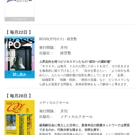
【 毎月22日 】
BOSS(月刊ボス) - 経営塾
発行間隔 :
月刊
出版社：
経営塾
上昇志向を持つビジネスマンたちの”成功への羅針盤”
『ＢＯＳＳ』は毎月、１人の人間にスポットを当て、その生きざま
を徹底的に掘り下げることで、「自分を変えたい」「より自分を高
試し読み
めたい」人たちへの羅針盤の役割を果たしていきます。「起業」
「組織変革」「戦略・戦術」「挫折の克服」など、ビジネスマンな
ら誰もが直面する問題を、具体的実例をもって解決へと導きます。
【 毎月28日 】
メディカルクオール
発行間隔 :
月刊
出版社：
メディカルクオール
超高齢社会に突入した日本に、患者本位の医療ネットワークは実現
できるのか。行政分析を踏まえ、光明を探す。
医療経営、医療行政関連を中心に、医療関係者、とくに病医院の実