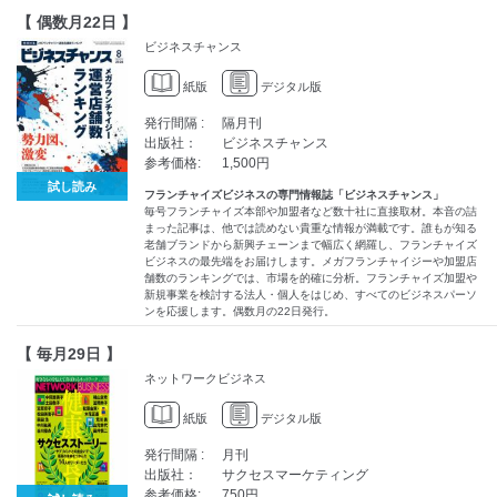
【 偶数月22日 】
ビジネスチャンス
紙版
デジタル版
発行間隔 :
隔月刊
出版社：
ビジネスチャンス
参考価格:
1,500円
試し読み
フランチャイズビジネスの専門情報誌「ビジネスチャンス」
毎号フランチャイズ本部や加盟者など数十社に直接取材。本音の詰
まった記事は、他では読めない貴重な情報が満載です。誰もが知る
老舗ブランドから新興チェーンまで幅広く網羅し、フランチャイズ
ビジネスの最先端をお届けします。メガフランチャイジーや加盟店
舗数のランキングでは、市場を的確に分析。フランチャイズ加盟や
新規事業を検討する法人・個人をはじめ、すべてのビジネスパーソ
ンを応援します。偶数月の22日発行。
【 毎月29日 】
ネットワークビジネス
紙版
デジタル版
発行間隔 :
月刊
出版社：
サクセスマーケティング
参考価格:
750円