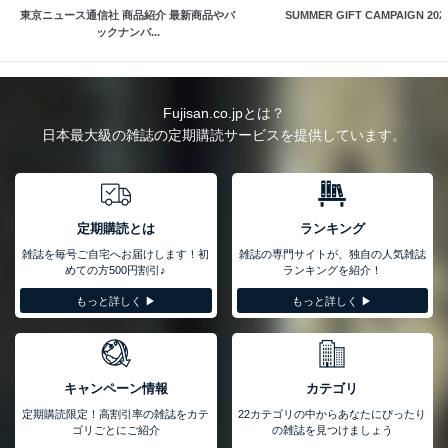
東京ニュース通信社 商品紹介 最新商品やバ
SUMMER GIFT CAMPAIGN 202
ックナンバ...
Fujisan.co.jpとは？
日本最大級の雑誌の定期購読サービスを提供しています。
定期購読とは
ランキング
雑誌を毎号ご自宅へお届けします！初
雑誌の専門サイトが、独自の人気雑誌
めての方500円割引♪
ランキングを紹介！
もっと詳しく ▶︎
もっと詳しく ▶︎
キャンペーン情報
カテゴリ
定期購読限定！高割引率の雑誌をカテ
22カテゴリの中からあなたにぴったり
ゴリごとにご紹介
の雑誌を見つけましょう