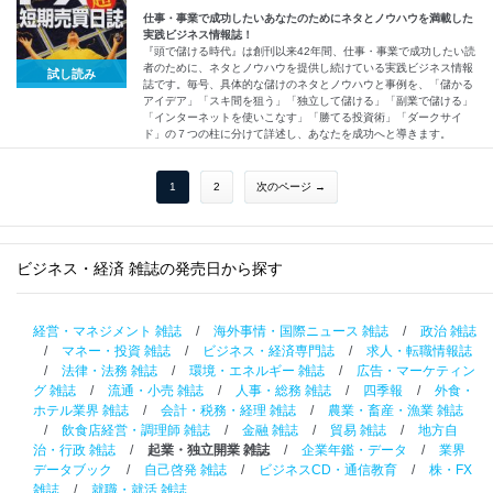
仕事・事業で成功したいあなたのためにネタとノウハウを満載した
実践ビジネス情報誌！
『頭で儲ける時代』は創刊以来42年間、仕事・事業で成功したい読
者のために、ネタとノウハウを提供し続けている実践ビジネス情報
試し読み
誌です。毎号、具体的な儲けのネタとノウハウと事例を、「儲かる
アイデア」「スキ間を狙う」「独立して儲ける」「副業で儲ける」
「インターネットを使いこなす」「勝てる投資術」「ダークサイ
ド」の７つの柱に分けて詳述し、あなたを成功へと導きます。
1
2
次のページ →
ビジネス・経済 雑誌の発売日から探す
経営・マネジメント 雑誌
/
海外事情・国際ニュース 雑誌
/
政治 雑誌
/
マネー・投資 雑誌
/
ビジネス・経済専門誌
/
求人・転職情報誌
/
法律・法務 雑誌
/
環境・エネルギー 雑誌
/
広告・マーケティン
グ 雑誌
/
流通・小売 雑誌
/
人事・総務 雑誌
/
四季報
/
外食・
ホテル業界 雑誌
/
会計・税務・経理 雑誌
/
農業・畜産・漁業 雑誌
/
飲食店経営・調理師 雑誌
/
金融 雑誌
/
貿易 雑誌
/
地方自
治・行政 雑誌
/
起業・独立開業 雑誌
/
企業年鑑・データ
/
業界
データブック
/
自己啓発 雑誌
/
ビジネスCD・通信教育
/
株・FX
雑誌
/
就職・就活 雑誌