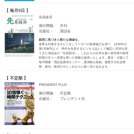
【 毎月5日 】
先見経済
発行間隔 :
月刊
出版社：
清話会
経営に気づきと新たな価値を。
各界を代表するオピニオンリーダーの執筆協力を得て、1938年の
第1号創刊より、時代を先見するビジネス誌として幅広い支持を得
てきた清話会の『先見経済』。これからの日本を築く経営者や経営
幹部の方々へ本質を突いた情報を提供いたします。東京・大阪にて
毎月開催「清話会講演セミナー」講演録も収録。激変する社会情
勢、政治・経済の今とこれからに鋭く切り込みます。
【 不定期 】
PRESIDENT PLUS
発行間隔 :
不定期
出版社：
プレジデント社