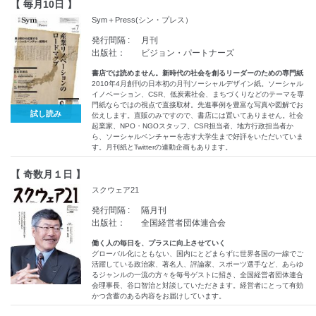
【 毎月10日 】
Sym＋Press(シン・プレス）
発行間隔 :
月刊
出版社：
ビジョン・パートナーズ
書店では読めません。新時代の社会を創るリーダーのための専門紙
2010年4月創刊の日本初の月刊ソーシャルデザイン紙。ソーシャル
イノベーション、CSR、低炭素社会、まちづくりなどのテーマを専
門紙ならではの視点で直接取材。先進事例を豊富な写真や図解でお
試し読み
伝えします。直販のみですので、書店には置いてありません。社会
起業家、NPO・NGOスタッフ、CSR担当者、地方行政担当者か
ら、ソーシャルベンチャーを志す大学生まで好評をいただいていま
す。月刊紙とTwitterの連動企画もあります。
【 奇数月１日 】
スクウェア21
発行間隔 :
隔月刊
出版社：
全国経営者団体連合会
働く人の毎日を、プラスに向上させていく
グローバル化にともない、国内にとどまらずに世界各国の一線でご
活躍している政治家、著名人、評論家、スポーツ選手など、あらゆ
るジャンルの一流の方々を毎号ゲストに招き、全国経営者団体連合
会理事長、谷口智治と対談していただきます。経営者にとって有効
かつ含蓄のある内容をお届けしています。