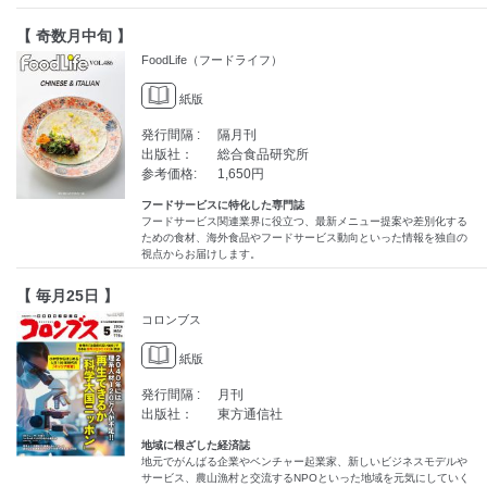
【 奇数月中旬 】
FoodLife（フードライフ）
紙版
発行間隔 :
隔月刊
出版社：
総合食品研究所
参考価格:
1,650円
フードサービスに特化した専門誌
フードサービス関連業界に役立つ、最新メニュー提案や差別化する
ための食材、海外食品やフードサービス動向といった情報を独自の
視点からお届けします。
【 毎月25日 】
コロンブス
紙版
発行間隔 :
月刊
出版社：
東方通信社
地域に根ざした経済誌
地元でがんばる企業やベンチャー起業家、新しいビジネスモデルや
サービス、農山漁村と交流するNPOといった地域を元気にしていく