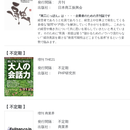
発行間隔 :
月刊
出版社：
日本商工振興会
『商工にっぽん』は・・・・企業者のための月刊誌です
経営者であろうと社員であろうと、経営上や仕事上で発生してくる
多様な“疑問”や“戸惑い”を解決していく手かがりを提供し、これから
の経営や働き方について共に思いを巡らしていきたいと考えていま
す。そのために“常識・前提は疑う”“儲かるためのノウハウ流行らな
い” “成功美談を避ける”“創造可能性はどこまでも追求”するという姿
勢で臨みます。
【 不定期 】
増刊 THE21
発行間隔 :
不定期
出版社：
PHP研究所
【 不定期 】
増刊 商業界
発行間隔 :
不定期
出版社：
商業界