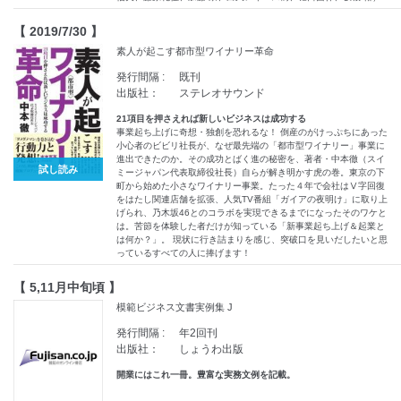
【 2019/7/30 】
素人が起こす都市型ワイナリー革命
発行間隔 :
既刊
出版社：
ステレオサウンド
21項目を押さえれば新しいビジネスは成功する
事業起ち上げに奇想・独創を恐れるな！ 倒産のがけっぷちにあった
小心者のビビリ社長が、なぜ最先端の「都市型ワイナリー」事業に
進出できたのか。その成功とばく進の秘密を、著者・中本徹（スイ
試し読み
ミージャパン代表取締役社長）自らが解き明かす虎の巻。東京の下
町から始めた小さなワイナリー事業。たった４年で会社はⅤ字回復
をはたし関連店舗を拡張、人気TV番組「ガイアの夜明け」に取り上
げられ、乃木坂46とのコラボを実現できるまでになったそのワケと
は。苦節を体験した者だけが知っている「新事業起ち上げ＆起業と
は何か？」。 現状に行き詰まりを感じ、突破口を見いだしたいと思
っているすべての人に捧げます！
【 5,11月中旬頃 】
模範ビジネス文書実例集 J
発行間隔 :
年2回刊
出版社：
しょうわ出版
開業にはこれ一冊。豊富な実務文例を記載。