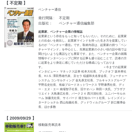
【 不定期 】
ベンチャー通信
発行間隔 :
不定期
出版社：
ベンチャー通信編集部
起業家、ベンチャー企業の情報誌
起業家という存在をもっと知ってもらいたい。そのために、起業家
との出会いを創出し、起業家マインドを持った生き方を提案してい
るのが『ベンチャー通信』です。取材内容は、起業家の持つ「ベン
チャーマインド」を中心とし、先輩起業家の小さい頃の話や他では
聞けないような裏話なども豊富です。また、ベンチャー企業の就職
情報やインターンシップに関する記事も盛り込むことで、読者の方
に起業をより身近に感じていただける構成になっておりま
す。 ＜今までの起業家
インタビュー＞ マネックス証券 松本大社長、ブックオフ 坂本孝社
長、H.I.S. 澤田秀雄代表、京セラ 稲盛和夫名誉会長、フューチャー
システム コンサルティング 金丸恭文社長、フルキャストグループ
平野岳史社長、有線ブロードネットワークス 宇野康秀社長、ディ
ー・エヌ・エー 南場智子社長、旧ヤオハン 和田一夫氏、プラザク
リエイト 大島康広社長、パーク２４ 西川清社長、ユニバーサルホ
ーム 加藤充社長、サイバード 堀主知ロバート社長、レインズイン
ターナショナル 西山知義社長、グッドウィルグループ 折口雅博会
長、ほか多数
【 2009/09/29 】
移動販売車読本