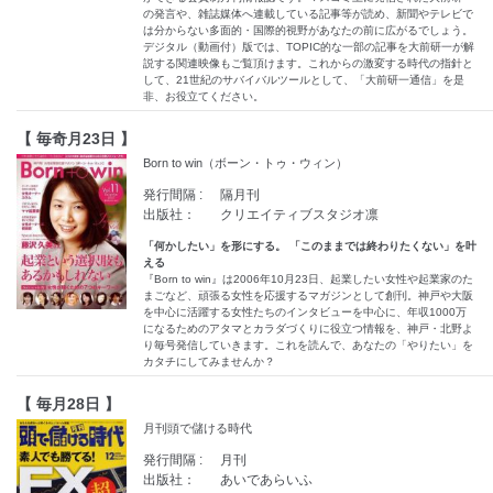
の発言や、雑誌媒体へ連載している記事等が読め、新聞やテレビで
は分からない多面的・国際的視野があなたの前に広がるでしょう。
デジタル（動画付）版では、TOPIC的な一部の記事を大前研一が解
説する関連映像もご覧頂けます。これからの激変する時代の指針と
して、21世紀のサバイバルツールとして、「大前研一通信」を是
非、お役立てください。
【 毎奇月23日 】
Born to win（ボーン・トゥ・ウィン）
発行間隔 :
隔月刊
出版社：
クリエイティブスタジオ凛
「何かしたい」を形にする。 「このままでは終わりたくない」を叶
える
『Born to win』は2006年10月23日、起業したい女性や起業家のた
まごなど、頑張る女性を応援するマガジンとして創刊。神戸や大阪
を中心に活躍する女性たちのインタビューを中心に、年収1000万
になるためのアタマとカラダづくりに役立つ情報を、神戸・北野よ
り毎号発信していきます。これを読んで、あなたの「やりたい」を
カタチにしてみませんか？
【 毎月28日 】
月刊頭で儲ける時代
発行間隔 :
月刊
出版社：
あいであらいふ