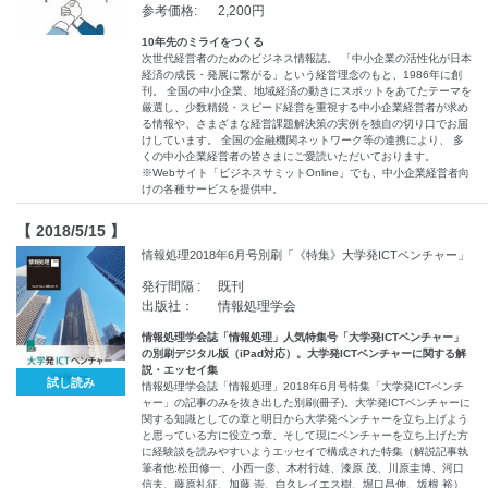
参考価格:
2,200円
10年先のミライをつくる
次世代経営者のためのビジネス情報誌。 「中小企業の活性化が日本
経済の成長・発展に繋がる」という経営理念のもと、1986年に創
刊。 全国の中小企業、地域経済の動きにスポットをあてたテーマを
厳選し、少数精鋭・スピード経営を重視する中小企業経営者が求め
る情報や、さまざまな経営課題解決策の実例を独自の切り口でお届
けしています。 全国の金融機関ネットワーク等の連携により、 多
くの中小企業経営者の皆さまにご愛読いただいております。
※Webサイト「ビジネスサミットOnline」でも、中小企業経営者向
けの各種サービスを提供中。
【 2018/5/15 】
情報処理2018年6月号別刷「《特集》大学発ICTベンチャー」
発行間隔 :
既刊
出版社：
情報処理学会
情報処理学会誌「情報処理」人気特集号「大学発ICTベンチャー」
の別刷デジタル版（iPad対応）。大学発ICTベンチャーに関する解
説・エッセイ集
試し読み
情報処理学会誌「情報処理」2018年6月号特集「大学発ICTベンチ
ャー」の記事のみを抜き出した別刷(冊子)。大学発ICTベンチャーに
関する知識としての章と明日から大学発ベンチャーを立ち上げよう
と思っている方に役立つ章、そして現にベンチャーを立ち上げた方
に経験談を読みやすいようエッセイで構成された特集（解説記事執
筆者他:松田修一、小西一彦、木村行雄、漆原 茂、川原圭博、河口
信夫、藤原礼征、加藤 崇、白久レイエス樹、堀口昌伸、坂根 裕）