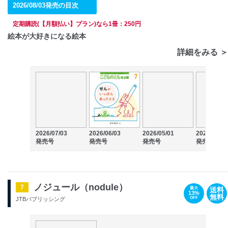
2026/08/03発売の目次
定期購読(【月額払い】プラン)なら1冊：250円
絵本が大好きになる絵本
詳細をみる ＞
2026/07/03
2026/06/03
2026/05/01
2026/04/03
発売号
発売号
発売号
発売号
ノジュール（nodule）
7
送料
最大
13%
無料
OFF
JTBパブリッシング