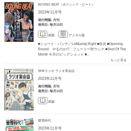
BOXING BEAT（ボクシング・ビート）
2023年11月号
発行間隔: 月刊
発売日: 毎月15日
紙版
デジタル版
■ショート・パンチ／Left&amp;Right ■目次 ■Opening
Round やるのか!? フューリー対ウシク ■Shot Of The
Month 今月のビッグショット ■...
もっと見る
NHKラジオ ラジオ英会話
2023年11月号
発行間隔: 月刊
発売日: 毎月14日
紙版
螢雪時代
2023年11月号