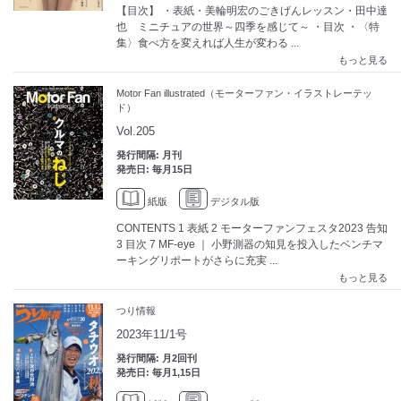
【目次】 ・表紙・美輪明宏のごきげんレッスン・田中達
也 ミニチュアの世界～四季を感じて～ ・目次 ・〈特
集〉食べ方を変えれば人生が変わる ...
もっと見る
Motor Fan illustrated（モーターファン・イラストレーテッ
ド）
Vol.205
発行間隔: 月刊
発売日: 毎月15日
紙版
デジタル版
CONTENTS 1 表紙 2 モーターファンフェスタ2023 告知
3 目次 7 MF-eye ｜ 小野測器の知見を投入したベンチマ
ーキングリポートがさらに充実 ...
もっと見る
つり情報
2023年11/1号
発行間隔: 月2回刊
発売日: 毎月1,15日