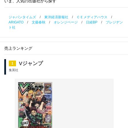
いま、人気の出版社から探す
ジャパンタイムズ
/
東洋経済新報社
/
ＣＥメディアハウス
/
ARIGATO
/
文藝春秋
/
オレンジページ
/
日経BP
/
プレジデン
ト社
売上ランキング
Vジャンプ
1
集英社