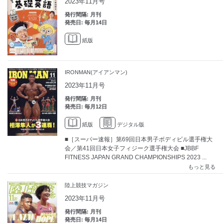
2023年11月号
発行間隔: 月刊
発売日: 毎月14日
紙版
IRONMAN(アイアンマン)
2023年11月号
発行間隔: 月刊
発売日: 毎月12日
紙版
デジタル版
■［スーパー速報］第69回日本男子ボディビル選手権大
会／第41回日本女子フィジーク選手権大会 ■JBBF
FITNESS JAPAN GRAND CHAMPIONSHIPS 2023 ...
もっと見る
陸上競技マガジン
2023年11月号
発行間隔: 月刊
発売日: 毎月14日