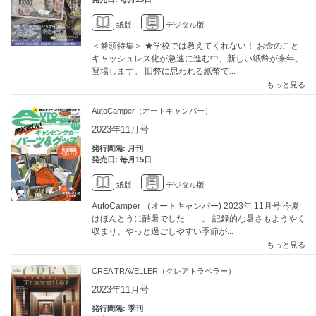
紙版
デジタル版
＜巻頭特集＞ ★学校では教えてくれない！ お金のこと
キャッシュレス化が急速に進む中、新しい紙幣が来年、
登場します。 旧弊に思われる紙幣で...
もっと見る
AutoCamper（オートキャンパー）
2023年11月号
発行間隔: 月刊
発売日: 毎月15日
紙版
デジタル版
AutoCamper （オートキャンパー) 2023年 11月号 今夏
はほんとうに酷暑でした……。 記録的な暑さもようやく
収まり、やっと過ごしやすい季節が...
もっと見る
CREA TRAVELLER（クレアトラベラー）
2023年11月号
発行間隔: 季刊