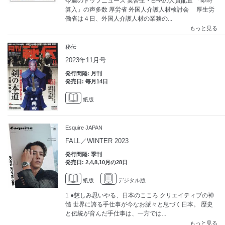
今週のトップニュース 実習生・EPAの人員配置 「即時
算入」の声多数 厚労省 外国人介護人材検討会 厚生労
働省は４日、外国人介護人材の業務の...
もっと見る
秘伝
2023年11月号
発行間隔: 月刊
発売日: 毎月14日
紙版
Esquire JAPAN
FALL／WINTER 2023
発行間隔: 季刊
発売日: 2,4,8,10月の28日
紙版
デジタル版
1 ●慈しみ思いやる、日本のこころ クリエイティブの神
髄 世界に誇る手仕事が今なお脈々と息づく日本。 歴史
と伝統が育んだ手仕事は、一方では...
もっと見る