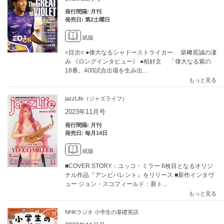
発行間隔: 月刊
発売日: 第2土曜日
紙版
=目次= ●偉大なるシャドーストライカー 柴﨑晃誠の凄
み 《ロングインタビュー》 ●柏好文 「偉大なる紫の
18番。400試合出場を生み出...
もっと見る
jazzLife（ジャズライフ）
2023年11月号
発行間隔: 月刊
発売日: 毎月14日
紙版
■COVER STORY：ユッコ・ミラー 6枚目となるオリジ
ナル作品『アンビバレント』をリリース ■新作インタヴ
ュー ジョン・スコフィールド：新ト...
もっと見る
NHKラジオ 小学生の基礎英語