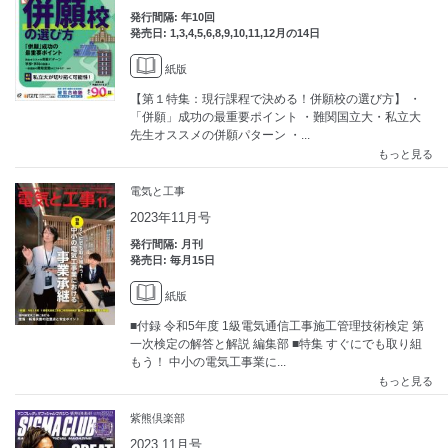
発行間隔: 年10回
発売日: 1,3,4,5,6,8,9,10,11,12月の14日
紙版
【第１特集：現行課程で決める！併願校の選び方】 ・
「併願」成功の最重要ポイント ・難関国立大・私立大
先生オススメの併願パターン ・...
もっと見る
電気と工事
2023年11月号
発行間隔: 月刊
発売日: 毎月15日
紙版
■付録 令和5年度 1級電気通信工事施工管理技術検定 第
一次検定の解答と解説 編集部 ■特集 すぐにでも取り組
もう！ 中小の電気工事業に...
もっと見る
紫熊倶楽部
2023.11月号