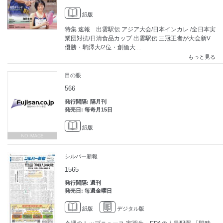
紙版
特集 速報 出雲駅伝 アジア大会/日本インカレ /全日本実
業団対抗/日清食品カップ 出雲駅伝 三冠王者が大会新V
優勝・駒澤大/2位・創価大 ...
もっと見る
目の眼
566
発行間隔: 隔月刊
発売日: 毎奇月15日
紙版
シルバー新報
1565
発行間隔: 週刊
発売日: 毎週金曜日
紙版
デジタル版