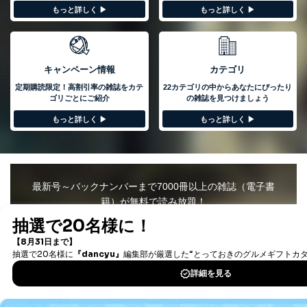
もっと詳しく ▶︎
もっと詳しく ▶︎
キャンペーン情報
カテゴリ
定期購読限定！高割引率の雑誌をカテ
22カテゴリの中からあなたにぴったり
ゴリごとにご紹介
の雑誌を見つけましょう
もっと詳しく ▶︎
もっと詳しく ▶︎
最新号～バックナンバーまで7000冊以上の雑誌（電子書
籍）が無料で読み放題！
タダ読みサービスを楽しもう。
DOWNLOAD FOR IOS
DOWNLOAD FOR ANDROID
ご利用方法はこちら