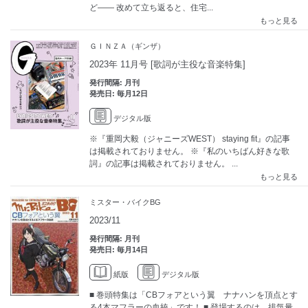
ど―― 改めて立ち返ると、住宅...
もっと見る
ＧＩＮＺＡ（ギンザ）
2023年 11月号 [歌詞が主役な音楽特集]
発行間隔: 月刊
発売日: 毎月12日
デジタル版
※『重岡大毅（ジャニーズWEST） staying fit』の記事
は掲載されておりません。 ※『私のいちばん好きな歌
詞』の記事は掲載されておりません。 ...
もっと見る
ミスター・バイクBG
2023/11
発行間隔: 月刊
発売日: 毎月14日
紙版
デジタル版
■ 巻頭特集は「CBフォアという翼 ナナハンを頂点とす
る4本マフラーの血統」です！ ■ 登場するのは、排気量