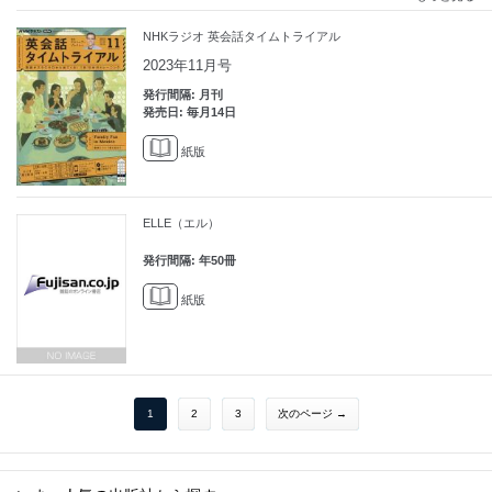
NHKラジオ 英会話タイムトライアル
2023年11月号
発行間隔: 月刊
発売日: 毎月14日
紙版
ELLE（エル）
発行間隔: 年50冊
紙版
1
2
3
次のページ →