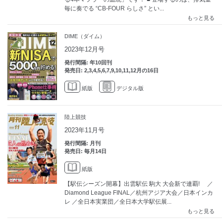
毎に奏でる “CB-FOUR らしさ” とい...
もっと見る
DIME（ダイム）
2023年12月号
発行間隔: 年10回刊
発売日: 2,3,4,5,6,7,9,10,11,12月の16日
紙版
デジタル版
陸上競技
2023年11月号
発行間隔: 月刊
発売日: 毎月14日
紙版
【駅伝シーズン開幕】出雲駅伝 駒大 大会新で連覇! ／
Diamond League FINAL／杭州アジア大会／日本インカ
レ ／全日本実業団／全日本大学駅伝展...
もっと見る