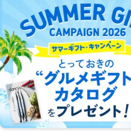
カテゴリ一覧
女性ファッション 雑誌
メンズファッション 雑誌
ビジネス・経済 雑誌
健康・生活 雑誌
スポーツ 雑誌
バイク・自動車・乗り物 雑誌
芸能・音楽 雑誌
グルメ・料理 雑誌