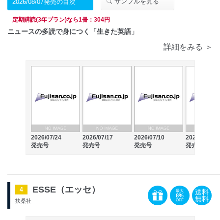
サンプルを見る
2026/08/07発売の目次
定期購読(3年プラン)なら1冊：304円
ニュースの多読で身につく「生きた英語」
詳細をみる ＞
2026/07/24
2026/07/17
2026/07/10
2026/07/03
発売号
発売号
発売号
発売号
ESSE（エッセ）
4
送料
最大
8%
無料
OFF
扶桑社