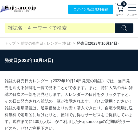
0
ログイン/
新規無料
登録
カート
メニュー
トップ
雑誌の発売日カレンダー(本日)
発売日(2023年10月14日)
発売日(2023年10月14日)
雑誌の発売日カレンダー（2023年10月14日発売の雑誌）では、当日発
売を迎える雑誌を一覧で見ることができます。また、特に人気の高い雑
誌の目次の一部をお見せします。カレンダーの日付をクリックすると、
その日に発売される雑誌の一覧が表示されます。ぜひご活用ください！
雑誌の定期購読は、通常価格よりお安く購入できたり、自宅や職場に送
料無料で定期的に届けたりと、便利でお得なサービスをご提供していま
す。現在までに100万人以上がご利用したFujisan.co.jpの定期購読サー
ビスを、ぜひご利用下さい。