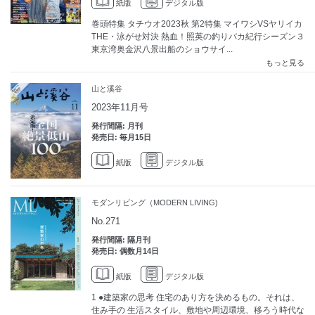
紙版
デジタル版
巻頭特集 タチウオ2023秋 第2特集 マイワシVSヤリイカ
THE・泳がせ対決 熱血！照英の釣りバカ紀行シーズン３
東京湾奥金沢八景出船のショウサイ...
もっと見る
山と溪谷
2023年11月号
発行間隔: 月刊
発売日: 毎月15日
紙版
デジタル版
モダンリビング（MODERN LIVING)
No.271
発行間隔: 隔月刊
発売日: 偶数月14日
紙版
デジタル版
1 ●建築家の思考 住宅のあり方を決めるもの。それは、
住み手の 生活スタイル、敷地や周辺環境、移ろう時代な