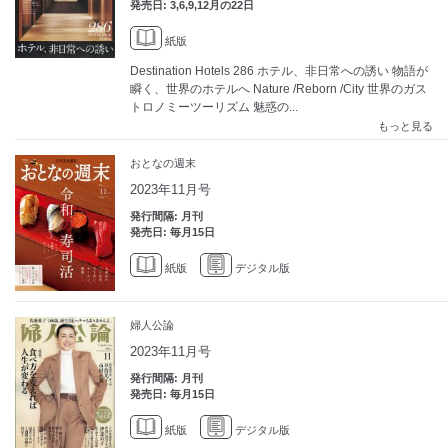
発売日: 3,6,9,12月の22日
紙版
Destination Hotels 286 ホテル、非日常への誘い 物語が
瞬く、世界のホテルへ Nature /Reborn /City 世界のガス
トロノミーツーリズム 魅惑の...
もっと見る
おとなの週末
2023年11月号
発行間隔: 月刊
発売日: 毎月15日
紙版
デジタル版
婦人公論
2023年11月号
発行間隔: 月刊
発売日: 毎月15日
紙版
デジタル版