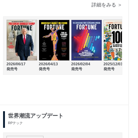
詳細をみる ＞
2026/06/17
2026/04/13
2026/02/04
2025/12/03
2
発売号
発売号
発売号
発売号
2026/02/25
2026/01/23
発売号
発売号
世界潮流アップデート
RPテック