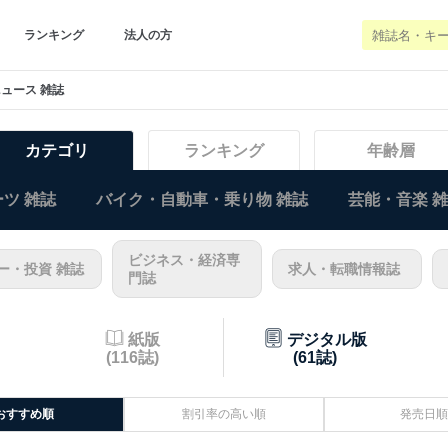
ランキング
法人の方
ュース 雑誌
カテゴリ
ランキング
年齢層
ツ 雑誌
バイク・自動車・乗り物 雑誌
芸能・音楽 
ビジネス・経済専
ー・投資 雑誌
求人・転職情報誌
門誌
紙版
デジタル版
(116誌)
(61誌)
おすすめ順
割引率の高い順
発売日順