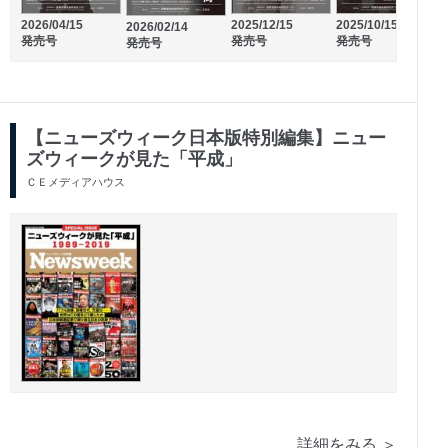
2026/02/06
2026/04/15
2025/12/15
2025/10/15
2
2026/03/06
2026/02/14
発売号
発売号
発売号
発売号
発売号
発売号
【ニューズウィーク日本版特別編集】ニュー
ズウィークが見た「平成」
ＣＥメディアハウス
詳細をみる ＞