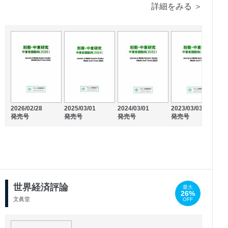
詳細をみる ＞
2026/02/28
2025/03/01
2024/03/01
2023/03/03
2
発売号
発売号
発売号
発売号
2024/09/30
2024/05/31
発売号
発売号
世界経済評論
最大
26%
文眞堂
OFF