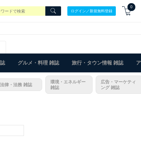
0
ログイン／新規無料登録
雑誌
グルメ・料理 雑誌
旅行・タウン情報 雑誌
ア
環境・エネルギー
広告・マーケティ
法律・法務 雑誌
雑誌
ング 雑誌