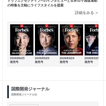
トップエグゼグティブへのインタビューと世界32ヶ国版連動
の特集を主軸にライフスタイルを提案
詳細をみる ＞
2026/06/25
2026/05/25
2026/04/24
2026/03/25
発売号
発売号
発売号
発売号
2026/06/30
2026/06/23
発売号
発売号
国際開発ジャーナル
国際開発ジャーナル社