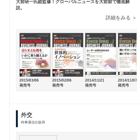
大前研一氏総監修！グローバルニュースを大前節で徹底解
説。
詳細をみる ＞
2015/03/06
2015/02/06
2014/11/21
2014/11/07
発売号
発売号
発売号
発売号
外交
時事通信出版局