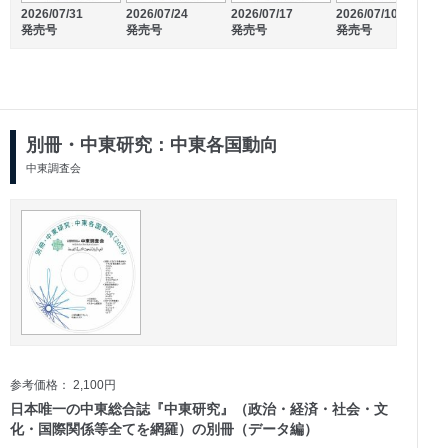
2
2026/07/31
2026/07/24
2026/07/17
2026/07/10
2026/03/01
2026/02/01
発売号
発売号
発売号
発売号
発売号
発売号
別冊・中東研究：中東各国動向
中東調査会
参考価格： 2,100円
日本唯一の中東総合誌『中東研究』（政治・経済・社会・文
化・国際関係等全てを網羅）の別冊（データ編）