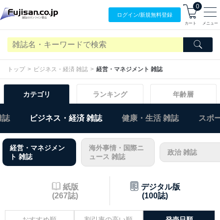
0
ログイン/
新規無料
登録
カート
メニュー
トップ
ビジネス・経済 雑誌
経営・マネジメント 雑誌
カテゴリ
ランキング
年齢層
雑誌
ビジネス・経済 雑誌
健康・生活 雑誌
スポー
経営・マネジメン
海外事情・国際ニ
政治 雑誌
ト 雑誌
ュース 雑誌
紙版
デジタル版
(267誌)
(100誌)
おすすめ順
割引率の高い順
発売日順