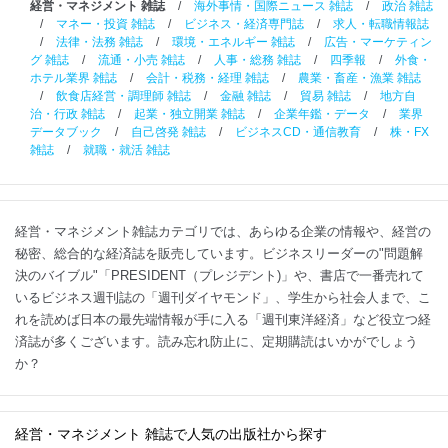
経営・マネジメント 雑誌
/
海外事情・国際ニュース 雑誌
/
政治 雑誌
/
マネー・投資 雑誌
/
ビジネス・経済専門誌
/
求人・転職情報誌
/
法律・法務 雑誌
/
環境・エネルギー 雑誌
/
広告・マーケティン
グ 雑誌
/
流通・小売 雑誌
/
人事・総務 雑誌
/
四季報
/
外食・
ホテル業界 雑誌
/
会計・税務・経理 雑誌
/
農業・畜産・漁業 雑誌
/
飲食店経営・調理師 雑誌
/
金融 雑誌
/
貿易 雑誌
/
地方自
治・行政 雑誌
/
起業・独立開業 雑誌
/
企業年鑑・データ
/
業界
データブック
/
自己啓発 雑誌
/
ビジネスCD・通信教育
/
株・FX
雑誌
/
就職・就活 雑誌
経営・マネジメント雑誌カテゴリでは、あらゆる企業の情報や、経営の
秘密、総合的な経済誌を販売しています。ビジネスリーダーの"問題解
決のバイブル"「PRESIDENT（プレジデント)」や、書店で一番売れて
いるビジネス週刊誌の「週刊ダイヤモンド」、学生から社会人まで、こ
れを読めば日本の最先端情報が手に入る「週刊東洋経済」など役立つ経
済誌が多くございます。読み忘れ防止に、定期購読はいかがでしょう
か？
経営・マネジメント 雑誌で人気の出版社から探す