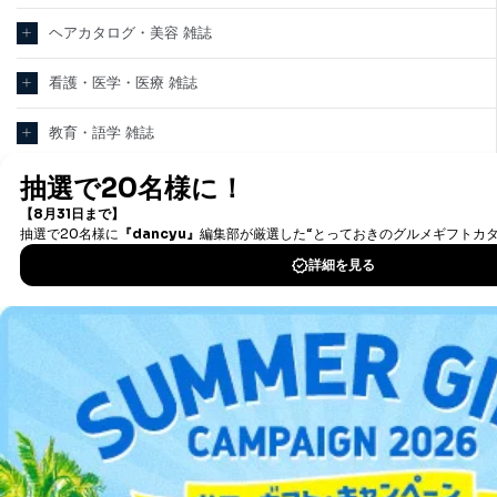
ヘアカタログ・美容 雑誌
看護・医学・医療 雑誌
教育・語学 雑誌
テクノロジー・科学 雑誌
パソコン・PC 雑誌
新聞・業界紙
洋(海外)雑誌
中国雑誌
その他
総合案内