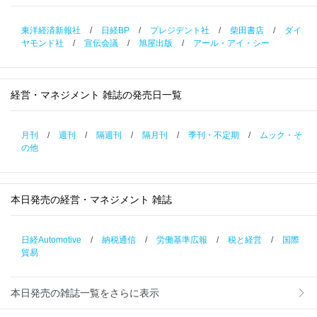
東洋経済新報社
/
日経BP
/
プレジデント社
/
柴田書店
/
ダイ
ヤモンド社
/
宣伝会議
/
旭屋出版
/
アール・アイ・シー
経営・マネジメント 雑誌の発売日一覧
月刊
/
週刊
/
隔週刊
/
隔月刊
/
季刊・不定期
/
ムック・そ
の他
本日発売の経営・マネジメント 雑誌
日経Automotive
/
納税通信
/
労働基準広報
/
税と経営
/
国際
貿易
本日発売の雑誌一覧をさらに表示