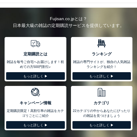
Fujisan.co.jpとは？
日本最大級の雑誌の定期購読サービスを提供しています。
定期購読とは
ランキング
雑誌を毎号ご自宅へお届けします！初
雑誌の専門サイトが、独自の人気雑誌
めての方500円割引♪
ランキングを紹介！
もっと詳しく ▶︎
もっと詳しく ▶︎
キャンペーン情報
カテゴリ
定期購読限定！高割引率の雑誌をカテ
22カテゴリの中からあなたにぴったり
ゴリごとにご紹介
の雑誌を見つけましょう
もっと詳しく ▶︎
もっと詳しく ▶︎