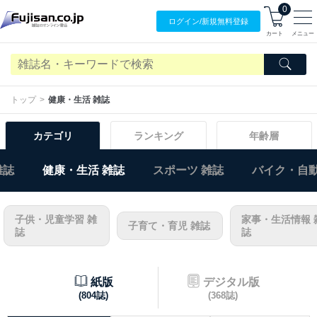
0
ログイン/
新規無料
登録
カート
メニュー
トップ
健康・生活 雑誌
カテゴリ
ランキング
年齢層
雑誌
健康・生活 雑誌
スポーツ 雑誌
バイク・自動
子供・児童学習 雑
家事・生活情報 
子育て・育児 雑誌
誌
誌
紙版
デジタル版
(804誌)
(368誌)