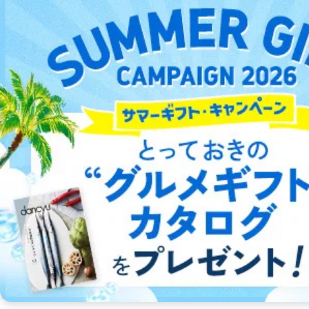
たねぽっくる（沢村一樹 絵本）
東京ニュース通信社
詳細をみる ＞
全804件中
211 〜 240 件を表示