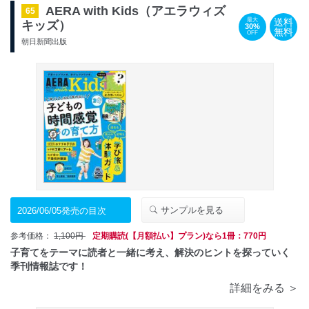
AERA with Kids（アエラウィズ
65
送料
最大
キッズ）
30%
無料
OFF
朝日新聞出版
サンプルを見る
2026/06/05発売の目次
参考価格：
1,100円
定期購読(【月額払い】プラン)なら1冊：770円
子育てをテーマに読者と一緒に考え、解決のヒントを探っていく
季刊情報誌です！
詳細をみる ＞