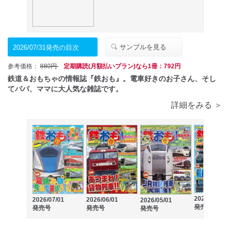
サンプルを見る
2026/07/31発売の目次
参考価格：
880円
定期購読(月額払いプラン)なら1冊：792円
鉄道＆おもちゃの情報誌『鉄おも』。電車好きのお子さん、そし
てパパ、ママに大人気な雑誌です。
詳細をみる ＞
2026/04/01
2026/07/01
2026/06/01
2026/05/01
発売号
発売号
発売号
発売号