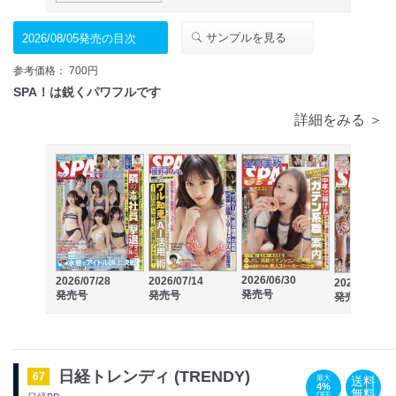
サンプルを見る
2026/08/05発売の目次
参考価格： 700円
SPA！は鋭くパワフルです
詳細をみる ＞
2026/06/30
2026/07/28
2026/07/14
2026/06/16
発売号
発売号
発売号
発売号
日経トレンディ (TRENDY)
67
送料
最大
4%
無料
OFF