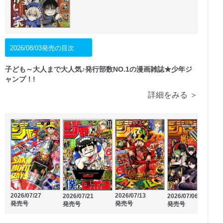
2026/08/03発売の目次
子ども～大人まで大人気♪発行部数NO.1の漫画雑誌★少年ジ
ャンプ！!
詳細をみる ＞
2026/02/20
2026/01/21
発売号
発売号
2026/07/27
2026/07/13
2
2026/07/21
2026/07/06
発売号
発売号
発売号
発売号