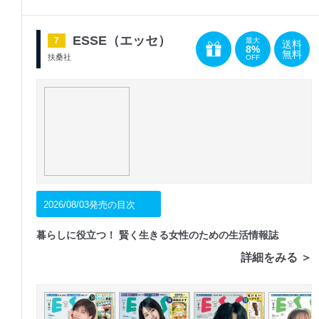
ESSE（エッセ）
7
最大
送料
8%
無料
扶桑社
OFF
2026/08/03発売の目次
暮らしに役立つ！ 賢く生きる女性のための生活情報誌
詳細をみる ＞