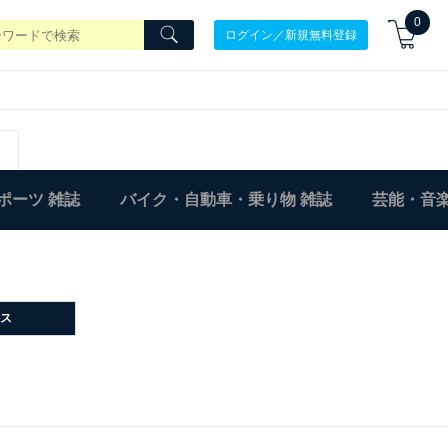
0
ログイン／新規無料登録
ポーツ 雑誌
バイク・自動車・乗り物 雑誌
芸能・音楽
ス